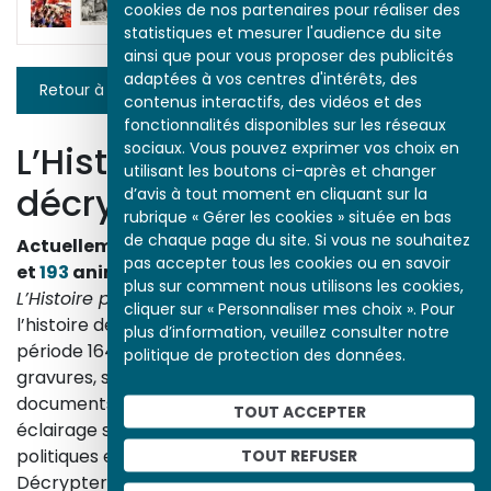
cookies de nos partenaires pour réaliser des
statistiques et mesurer l'audience du site
ainsi que pour vous proposer des publicités
adaptées à vos centres d'intérêts, des
Retour à la liste
contenus interactifs, des vidéos et des
fonctionnalités disponibles sur les réseaux
sociaux. Vous pouvez exprimer vos choix en
L’Histoire par l’image
utilisant les boutons ci-après et changer
décrypte l’histoire
d’avis à tout moment en cliquant sur la
rubrique « Gérer les cookies » située en bas
de chaque page du site. Si vous ne souhaitez
Actuellement en ligne
3153
œuvres,
1748
études
pas accepter tous les cookies ou en savoir
et
193
animations.
plus sur comment nous utilisons les cookies,
L’Histoire par l’image
explore les événements de
cliquer sur « Personnaliser mes choix ». Pour
l’histoire de France et les évolutions majeures de la
plus d’information, veuillez consulter notre
période 1643-1945. À travers des peintures, dessins,
politique de protection des données.
gravures, sculptures, photographies, affiches,
documents d’archives, nos études proposent un
TOUT ACCEPTER
éclairage sur les réalités sociales, économiques,
TOUT REFUSER
politiques et culturelles d’une époque.
Décrypter les images et les événements d’hier, c’est