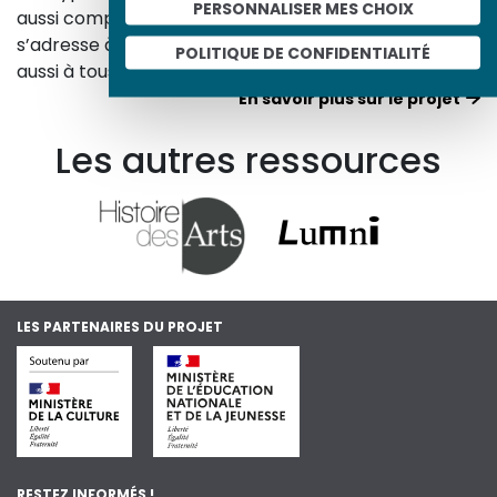
PERSONNALISER MES CHOIX
aussi comprendre ceux d’aujourd’hui. Un site qui
s’adresse à tous, famille, enseignants, élèves… mais
POLITIQUE DE CONFIDENTIALITÉ
aussi à tous les curieux, amateurs d’art et d’histoire.
En savoir plus sur le projet
Les autres ressources
LES PARTENAIRES DU PROJET
RESTEZ INFORMÉS !