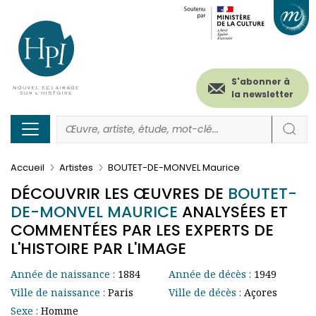
Menu
Paramétrer les cookies
Aller
au
secondaire
contenu
principal
(header)
S'abonner à
la newsletter
Accueil
Artistes
BOUTET-DE-MONVEL Maurice
DÉCOUVRIR LES ŒUVRES DE
BOUTET-
DE-MONVEL MAURICE
ANALYSÉES ET
COMMENTÉES PAR LES EXPERTS DE
L'HISTOIRE PAR L'IMAGE
Année de naissance :
1884
Année de décès :
1949
Ville de naissance :
Paris
Ville de décès :
Açores
Sexe :
Homme