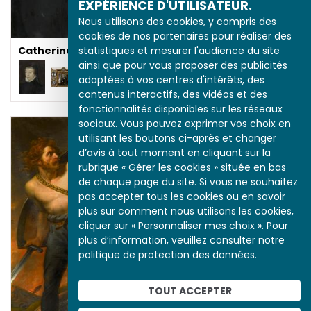
EXPÉRIENCE D'UTILISATEUR.
Nous utilisons des cookies, y compris des
Le Sacre de l’empereur
cookies de nos partenaires pour réaliser des
er
Napoléon I
: une
statistiques et mesurer l'audience du site
Catherine de Médicis
œuvre clé
ainsi que pour vous proposer des publicités
adaptées à vos centres d'intérêts, des
contenus interactifs, des vidéos et des
fonctionnalités disponibles sur les réseaux
sociaux. Vous pouvez exprimer vos choix en
utilisant les boutons ci-après et changer
d’avis à tout moment en cliquant sur la
rubrique « Gérer les cookies » située en bas
de chaque page du site. Si vous ne souhaitez
L'arrestation du
pas accepter tous les cookies ou en savoir
gouverneur de la
plus sur comment nous utilisons les cookies,
Bastille, le 14 juillet 1789
cliquer sur « Personnaliser mes choix ». Pour
plus d’information, veuillez consulter notre
politique de protection des données.
TOUT ACCEPTER