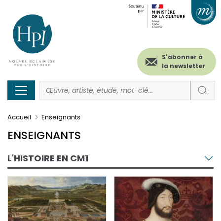
Menu
Paramétrer les cookies
Aller
au
secondaire
contenu
principal
(header)
S'abonner à
la newsletter
Accueil
Enseignants
ENSEIGNANTS
L'HISTOIRE EN CM1