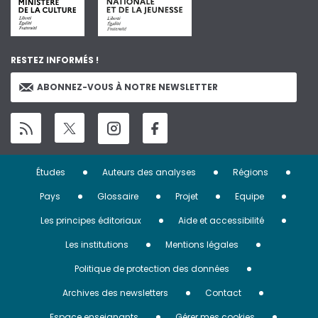
RESTEZ INFORMÉS !
ABONNEZ-VOUS À NOTRE NEWSLETTER
Menu
Études
Auteurs des analyses
Régions
Pied
Pays
Glossaire
Projet
Equipe
de
Les principes éditoriaux
Aide et accessibilité
page
Les institutions
Mentions légales
Politique de protection des données
Archives des newsletters
Contact
Espace enseignants
Gérer mes cookies