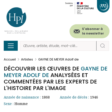
Menu
Paramétrer les cookies
Aller
au
secondaire
contenu
principal
(header)
S'abonner à
la newsletter
Accueil
Artistes
GAYNE DE MEYER Adolf de
DÉCOUVRIR LES ŒUVRES DE
GAYNE DE
MEYER ADOLF DE
ANALYSÉES ET
COMMENTÉES PAR LES EXPERTS DE
L'HISTOIRE PAR L'IMAGE
Année de naissance :
1868
Année de décès :
1946
Sexe :
Homme