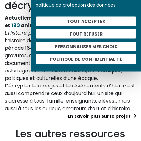
décrypte l’histoire
politique de protection des données.
Actuellement en ligne
3153
œuvres,
1748
études
TOUT ACCEPTER
et
193
animations.
L’Histoire par l’image
explore les événements de
TOUT REFUSER
l’histoire de France et les évolutions majeures de la
PERSONNALISER MES CHOIX
période 1643-1945. À travers des peintures, dessins,
gravures, sculptures, photographies, affiches,
POLITIQUE DE CONFIDENTIALITÉ
documents d’archives, nos études proposent un
éclairage sur les réalités sociales, économiques,
politiques et culturelles d’une époque.
Décrypter les images et les événements d’hier, c’est
aussi comprendre ceux d’aujourd’hui. Un site qui
s’adresse à tous, famille, enseignants, élèves… mais
aussi à tous les curieux, amateurs d’art et d’histoire.
En savoir plus sur le projet
Les autres ressources