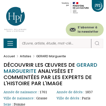
Menu
Paramétrer les cookies
Aller
au
secondaire
contenu
principal
(header)
S'abonner à
la newsletter
Accueil
Artistes
GERARD Marguerite
DÉCOUVRIR LES ŒUVRES DE
GERARD
MARGUERITE
ANALYSÉES ET
COMMENTÉES PAR LES EXPERTS DE
L'HISTOIRE PAR L'IMAGE
Année de naissance :
1761
Année de décès :
1837
Ville de naissance :
Grasse
Ville de décès :
Paris
Sexe :
Femme