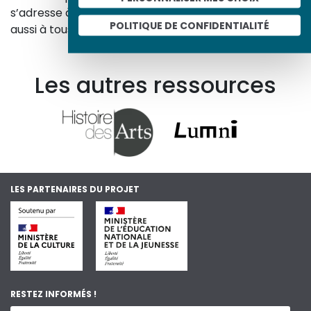
s’adresse à tous, famille, enseignants, élèves… mais
POLITIQUE DE CONFIDENTIALITÉ
aussi à tous les curieux, amateurs d’art et d’histoire.
En savoir plus sur le projet
Les autres ressources
LES PARTENAIRES DU PROJET
RESTEZ INFORMÉS !