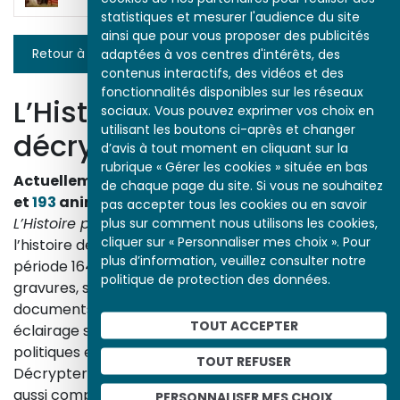
statistiques et mesurer l'audience du site
ainsi que pour vous proposer des publicités
adaptées à vos centres d'intérêts, des
Retour à la liste
contenus interactifs, des vidéos et des
fonctionnalités disponibles sur les réseaux
L’Histoire par l’image
sociaux. Vous pouvez exprimer vos choix en
utilisant les boutons ci-après et changer
décrypte l’histoire
d’avis à tout moment en cliquant sur la
rubrique « Gérer les cookies » située en bas
Actuellement en ligne
3153
œuvres,
1748
études
de chaque page du site. Si vous ne souhaitez
et
193
animations.
pas accepter tous les cookies ou en savoir
plus sur comment nous utilisons les cookies,
L’Histoire par l’image
explore les événements de
cliquer sur « Personnaliser mes choix ». Pour
l’histoire de France et les évolutions majeures de la
plus d’information, veuillez consulter notre
période 1643-1945. À travers des peintures, dessins,
politique de protection des données.
gravures, sculptures, photographies, affiches,
documents d’archives, nos études proposent un
TOUT ACCEPTER
éclairage sur les réalités sociales, économiques,
politiques et culturelles d’une époque.
TOUT REFUSER
Décrypter les images et les événements d’hier, c’est
aussi comprendre ceux d’aujourd’hui. Un site qui
PERSONNALISER MES CHOIX