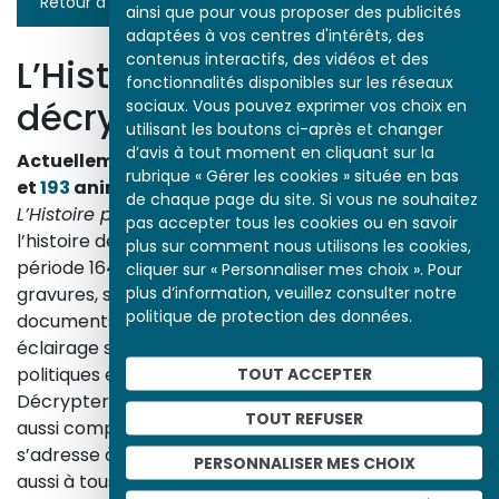
Retour à la liste
ainsi que pour vous proposer des publicités
adaptées à vos centres d'intérêts, des
contenus interactifs, des vidéos et des
L’Histoire par l’image
fonctionnalités disponibles sur les réseaux
décrypte l’histoire
sociaux. Vous pouvez exprimer vos choix en
utilisant les boutons ci-après et changer
d’avis à tout moment en cliquant sur la
Actuellement en ligne
3153
œuvres,
1748
études
rubrique « Gérer les cookies » située en bas
et
193
animations.
de chaque page du site. Si vous ne souhaitez
L’Histoire par l’image
explore les événements de
pas accepter tous les cookies ou en savoir
l’histoire de France et les évolutions majeures de la
plus sur comment nous utilisons les cookies,
période 1643-1945. À travers des peintures, dessins,
cliquer sur « Personnaliser mes choix ». Pour
plus d’information, veuillez consulter notre
gravures, sculptures, photographies, affiches,
politique de protection des données.
documents d’archives, nos études proposent un
éclairage sur les réalités sociales, économiques,
politiques et culturelles d’une époque.
TOUT ACCEPTER
Décrypter les images et les événements d’hier, c’est
TOUT REFUSER
aussi comprendre ceux d’aujourd’hui. Un site qui
s’adresse à tous, famille, enseignants, élèves… mais
PERSONNALISER MES CHOIX
aussi à tous les curieux, amateurs d’art et d’histoire.