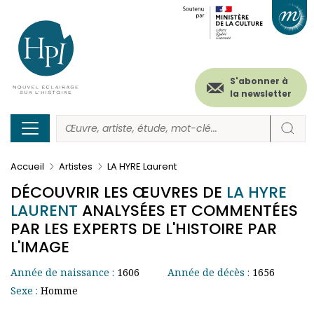
Menu
Paramétrer les cookies
Aller
au
secondaire
contenu
principal
(header)
S'abonner à
la newsletter
Accueil
Artistes
LA HYRE Laurent
DÉCOUVRIR LES ŒUVRES DE
LA HYRE
LAURENT
ANALYSÉES ET COMMENTÉES
PAR LES EXPERTS DE L'HISTOIRE PAR
L'IMAGE
Année de naissance :
1606
Année de décès :
1656
Sexe :
Homme