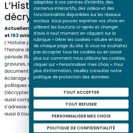
L’Histoire par l’image
adaptées à vos centres d'intérêts, des
contenus interactifs, des vidéos et des
décrypte l’histoire
fonctionnalités disponibles sur les réseaux
sociaux. Vous pouvez exprimer vos choix en
utilisant les boutons ci-après et changer
Actuellement en ligne
3153
œuvres,
1748
études
d’avis à tout moment en cliquant sur la
et
193
animations.
rubrique « Gérer les cookies » située en bas
L’Histoire par l’image
explore les événements de
de chaque page du site. Si vous ne souhaitez
l’histoire de France et les évolutions majeures de la
pas accepter tous les cookies ou en savoir
période 1643-1945. À travers des peintures, dessins,
plus sur comment nous utilisons les cookies,
gravures, sculptures, photographies, affiches,
cliquer sur « Personnaliser mes choix ». Pour
plus d’information, veuillez consulter notre
documents d’archives, nos études proposent un
politique de protection des données.
éclairage sur les réalités sociales, économiques,
politiques et culturelles d’une époque.
Décrypter les images et les événements d’hier, c’est
TOUT ACCEPTER
aussi comprendre ceux d’aujourd’hui. Un site qui
TOUT REFUSER
s’adresse à tous, famille, enseignants, élèves… mais
aussi à tous les curieux, amateurs d’art et d’histoire.
PERSONNALISER MES CHOIX
En savoir plus sur le projet
POLITIQUE DE CONFIDENTIALITÉ