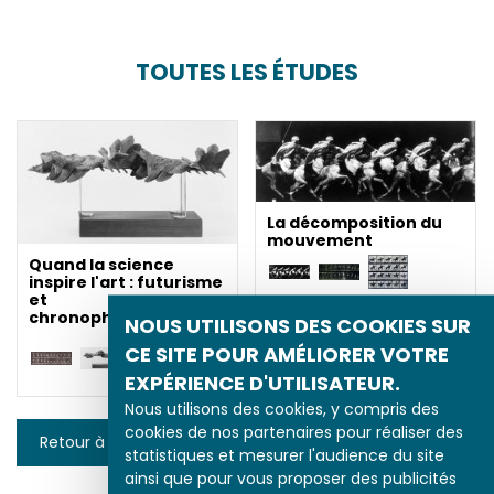
TOUTES LES ÉTUDES
La décomposition du
mouvement
Quand la science
inspire l'art : futurisme
et
chronophotographie
NOUS UTILISONS DES COOKIES SUR
CE SITE POUR AMÉLIORER VOTRE
EXPÉRIENCE D'UTILISATEUR.
Nous utilisons des cookies, y compris des
cookies de nos partenaires pour réaliser des
Retour à la liste
statistiques et mesurer l'audience du site
ainsi que pour vous proposer des publicités