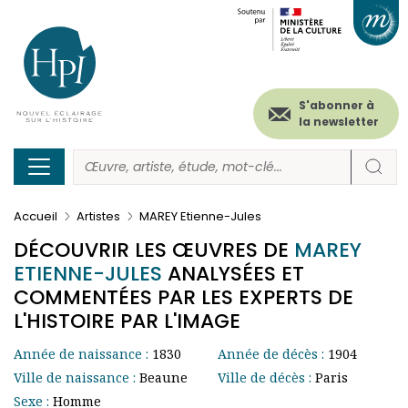
Menu
Paramétrer les cookies
Aller
au
secondaire
contenu
principal
(header)
S'abonner à
la newsletter
Accueil
Artistes
MAREY Etienne-Jules
DÉCOUVRIR LES ŒUVRES DE
MAREY
ETIENNE-JULES
ANALYSÉES ET
COMMENTÉES PAR LES EXPERTS DE
L'HISTOIRE PAR L'IMAGE
Année de naissance :
1830
Année de décès :
1904
Ville de naissance :
Beaune
Ville de décès :
Paris
Sexe :
Homme