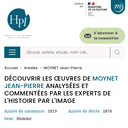
Menu
Paramétrer les cookies
Aller
au
secondaire
contenu
principal
(header)
S'abonner à
la newsletter
Accueil
Artistes
MOYNET Jean-Pierre
DÉCOUVRIR LES ŒUVRES DE
MOYNET
JEAN-PIERRE
ANALYSÉES ET
COMMENTÉES PAR LES EXPERTS DE
L'HISTOIRE PAR L'IMAGE
Année de naissance :
1819
Année de décès :
1876
Sexe :
Homme