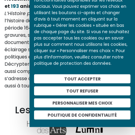
et
193
animations.
sociaux. Vous pouvez exprimer vos choix en
utilisant les boutons ci-après et changer
L’Histoire par l’image
explore les événements de
d’avis à tout moment en cliquant sur la
l’histoire de France et les évolutions majeures de la
rubrique « Gérer les cookies » située en bas
période 1643-1945. À travers des peintures, dessins,
de chaque page du site. Si vous ne souhaitez
gravures, sculptures, photographies, affiches,
pas accepter tous les cookies ou en savoir
documents d’archives, nos études proposent un
plus sur comment nous utilisons les cookies,
éclairage sur les réalités sociales, économiques,
cliquer sur « Personnaliser mes choix ». Pour
politiques et culturelles d’une époque.
plus d’information, veuillez consulter notre
politique de protection des données.
Décrypter les images et les événements d’hier, c’est
aussi comprendre ceux d’aujourd’hui. Un site qui
s’adresse à tous, famille, enseignants, élèves… mais
TOUT ACCEPTER
aussi à tous les curieux, amateurs d’art et d’histoire.
TOUT REFUSER
En savoir plus sur le projet
PERSONNALISER MES CHOIX
Les autres ressources
POLITIQUE DE CONFIDENTIALITÉ