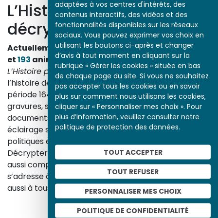
adaptées à vos centres d'intérêts, des
L’Histoire par l’image
contenus interactifs, des vidéos et des
décrypte l’histoire
fonctionnalités disponibles sur les réseaux
sociaux. Vous pouvez exprimer vos choix en
utilisant les boutons ci-après et changer
Actuellement en ligne
3153
œuvres,
1748
études
d’avis à tout moment en cliquant sur la
et
193
animations.
rubrique « Gérer les cookies » située en bas
L’Histoire par l’image
explore les événements de
de chaque page du site. Si vous ne souhaitez
l’histoire de France et les évolutions majeures de la
pas accepter tous les cookies ou en savoir
période 1643-1945. À travers des peintures, dessins,
plus sur comment nous utilisons les cookies,
gravures, sculptures, photographies, affiches,
cliquer sur « Personnaliser mes choix ». Pour
plus d’information, veuillez consulter notre
documents d’archives, nos études proposent un
politique de protection des données.
éclairage sur les réalités sociales, économiques,
politiques et culturelles d’une époque.
TOUT ACCEPTER
Décrypter les images et les événements d’hier, c’est
aussi comprendre ceux d’aujourd’hui. Un site qui
TOUT REFUSER
s’adresse à tous, famille, enseignants, élèves… mais
aussi à tous les curieux, amateurs d’art et d’histoire.
PERSONNALISER MES CHOIX
En savoir plus sur le projet
POLITIQUE DE CONFIDENTIALITÉ