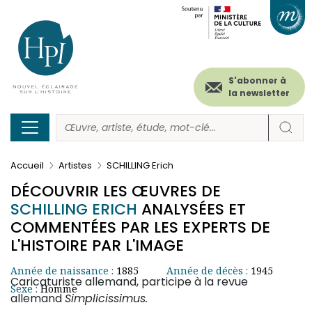
Menu
Paramétrer les cookies
Aller
au
secondaire
contenu
principal
(header)
S'abonner à
la newsletter
Accueil
Artistes
SCHILLING Erich
DÉCOUVRIR LES ŒUVRES DE
SCHILLING ERICH
ANALYSÉES ET
COMMENTÉES PAR LES EXPERTS DE
L'HISTOIRE PAR L'IMAGE
Année de naissance :
1885
Année de décès :
1945
Caricaturiste allemand, participe à la revue
Sexe :
Homme
allemand
Simplicissimus.