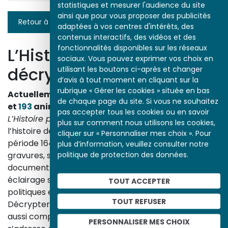
statistiques et mesurer l'audience du site
ainsi que pour vous proposer des publicités
Retour à la liste
adaptées à vos centres d'intérêts, des
contenus interactifs, des vidéos et des
fonctionnalités disponibles sur les réseaux
L’Histoire par l’image
sociaux. Vous pouvez exprimer vos choix en
décrypte l’histoire
utilisant les boutons ci-après et changer
d’avis à tout moment en cliquant sur la
rubrique « Gérer les cookies » située en bas
Actuellement en ligne
3153
œuvres,
1748
études
de chaque page du site. Si vous ne souhaitez
et
193
animations.
pas accepter tous les cookies ou en savoir
L’Histoire par l’image
explore les événements de
plus sur comment nous utilisons les cookies,
l’histoire de France et les évolutions majeures de la
cliquer sur « Personnaliser mes choix ». Pour
période 1643-1945. À travers des peintures, dessins,
plus d’information, veuillez consulter notre
politique de protection des données.
gravures, sculptures, photographies, affiches,
documents d’archives, nos études proposent un
éclairage sur les réalités sociales, économiques,
TOUT ACCEPTER
politiques et culturelles d’une époque.
TOUT REFUSER
Décrypter les images et les événements d’hier, c’est
aussi comprendre ceux d’aujourd’hui. Un site qui
PERSONNALISER MES CHOIX