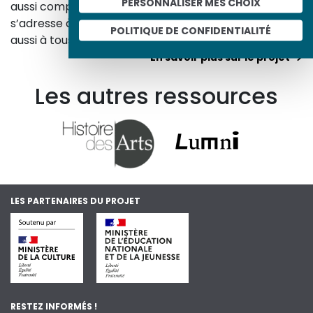
PERSONNALISER MES CHOIX
aussi comprendre ceux d’aujourd’hui. Un site qui
s’adresse à tous, famille, enseignants, élèves… mais
POLITIQUE DE CONFIDENTIALITÉ
aussi à tous les curieux, amateurs d’art et d’histoire.
En savoir plus sur le projet
Les autres ressources
LES PARTENAIRES DU PROJET
RESTEZ INFORMÉS !