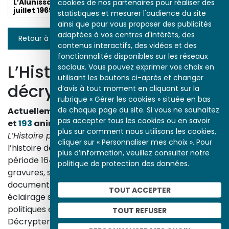
L’Alunissage le 20
cookies de nos partenaires pour réaliser des
juillet 1969
statistiques et mesurer l'audience du site
ainsi que pour vous proposer des publicités
adaptées à vos centres d'intérêts, des
Retour à la liste
contenus interactifs, des vidéos et des
fonctionnalités disponibles sur les réseaux
L’Histoire par l’image
sociaux. Vous pouvez exprimer vos choix en
utilisant les boutons ci-après et changer
décrypte l’histoire
d’avis à tout moment en cliquant sur la
rubrique « Gérer les cookies » située en bas
de chaque page du site. Si vous ne souhaitez
Actuellement en ligne
3153
œuvres,
1748
études
pas accepter tous les cookies ou en savoir
et
193
animations.
plus sur comment nous utilisons les cookies,
L’Histoire par l’image
explore les événements de
cliquer sur « Personnaliser mes choix ». Pour
l’histoire de France et les évolutions majeures de la
plus d’information, veuillez consulter notre
période 1643-1945. À travers des peintures, dessins,
politique de protection des données.
gravures, sculptures, photographies, affiches,
documents d’archives, nos études proposent un
TOUT ACCEPTER
éclairage sur les réalités sociales, économiques,
politiques et culturelles d’une époque.
TOUT REFUSER
Décrypter les images et les événements d’hier, c’est