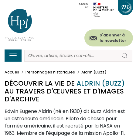
Menu
Paramétrer les cookies
Aller
au
secondaire
contenu
principal
(header)
S'abonner à
la newsletter
Accueil
Personnages historiques
Aldrin (Buzz)
DÉCOUVRIR LA VIE DE
ALDRIN (BUZZ)
AU TRAVERS D'ŒUVRES ET D'IMAGES
D'ARCHIVE
Description
Edwin Eugene Aldrin (né en 1930) dit Buzz Aldrin est
un astronaute américain. Pilote de chasse pour
l'armée américaine, il est recruté par la NASA en
1963. Membre de l'équipage de la mission Apollo-11,