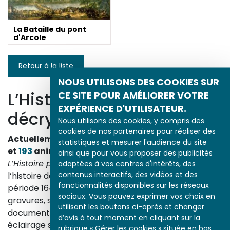
La Bataille du pont
d'Arcole
Retour à la liste
NOUS UTILISONS DES COOKIES SUR
L’Histoire par l’image
CE SITE POUR AMÉLIORER VOTRE
EXPÉRIENCE D'UTILISATEUR.
décrypte l’histoire
Nous utilisons des cookies, y compris des
cookies de nos partenaires pour réaliser des
Actuellement en ligne
3153
œuvres,
1748
études
statistiques et mesurer l'audience du site
et
193
animations.
ainsi que pour vous proposer des publicités
L’Histoire par l’image
explore les événements de
adaptées à vos centres d'intérêts, des
contenus interactifs, des vidéos et des
l’histoire de France et les évolutions majeures de la
fonctionnalités disponibles sur les réseaux
période 1643-1945. À travers des peintures, dessins,
sociaux. Vous pouvez exprimer vos choix en
gravures, sculptures, photographies, affiches,
utilisant les boutons ci-après et changer
documents d’archives, nos études proposent un
d’avis à tout moment en cliquant sur la
éclairage sur les réalités sociales, économiques,
rubrique « Gérer les cookies » située en bas