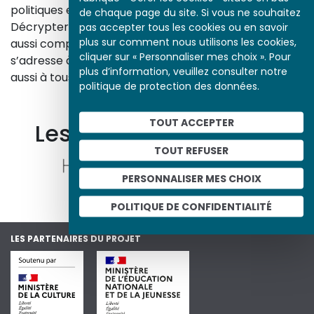
politiques et culturelles d’une époque.
de chaque page du site. Si vous ne souhaitez
Décrypter les images et les événements d’hier, c’est
pas accepter tous les cookies ou en savoir
plus sur comment nous utilisons les cookies,
aussi comprendre ceux d’aujourd’hui. Un site qui
cliquer sur « Personnaliser mes choix ». Pour
s’adresse à tous, famille, enseignants, élèves… mais
plus d’information, veuillez consulter notre
aussi à tous les curieux, amateurs d’art et d’histoire.
politique de protection des données.
En savoir plus sur le projet
TOUT ACCEPTER
Les autres ressources
TOUT REFUSER
PERSONNALISER MES CHOIX
POLITIQUE DE CONFIDENTIALITÉ
LES PARTENAIRES DU PROJET