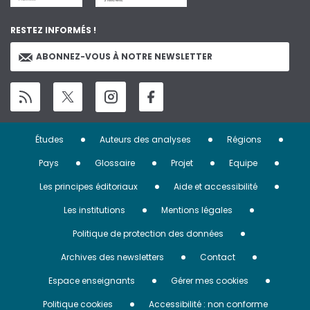
RESTEZ INFORMÉS !
ABONNEZ-VOUS À NOTRE NEWSLETTER
Menu
Études
Auteurs des analyses
Régions
Pied
Pays
Glossaire
Projet
Equipe
de
Les principes éditoriaux
Aide et accessibilité
page
Les institutions
Mentions légales
Politique de protection des données
Archives des newsletters
Contact
Espace enseignants
Gérer mes cookies
Politique cookies
Accessibilité : non conforme