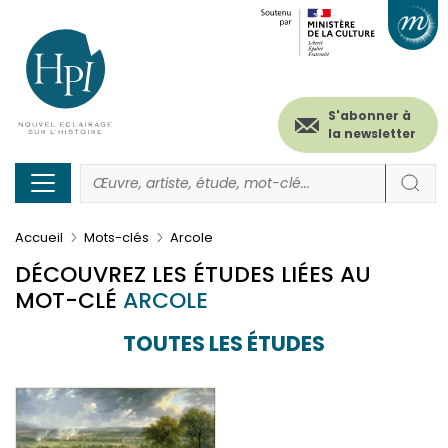
Menu
Paramétrer les cookies
Aller
au
secondaire
contenu
principal
(header)
S'abonner à
la newsletter
Accueil
Mots-clés
Arcole
DÉCOUVREZ LES ÉTUDES LIÉES AU
MOT-CLÉ
ARCOLE
TOUTES LES ÉTUDES