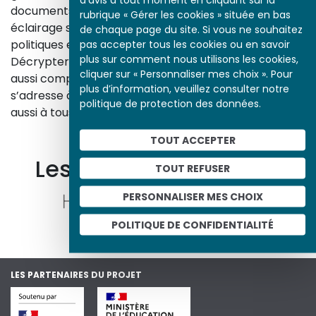
documents d’archives, nos études proposent un
rubrique « Gérer les cookies » située en bas
éclairage sur les réalités sociales, économiques,
de chaque page du site. Si vous ne souhaitez
politiques et culturelles d’une époque.
pas accepter tous les cookies ou en savoir
plus sur comment nous utilisons les cookies,
Décrypter les images et les événements d’hier, c’est
cliquer sur « Personnaliser mes choix ». Pour
aussi comprendre ceux d’aujourd’hui. Un site qui
plus d’information, veuillez consulter notre
s’adresse à tous, famille, enseignants, élèves… mais
politique de protection des données.
aussi à tous les curieux, amateurs d’art et d’histoire.
En savoir plus sur le projet
TOUT ACCEPTER
Les autres ressources
TOUT REFUSER
PERSONNALISER MES CHOIX
POLITIQUE DE CONFIDENTIALITÉ
LES PARTENAIRES DU PROJET