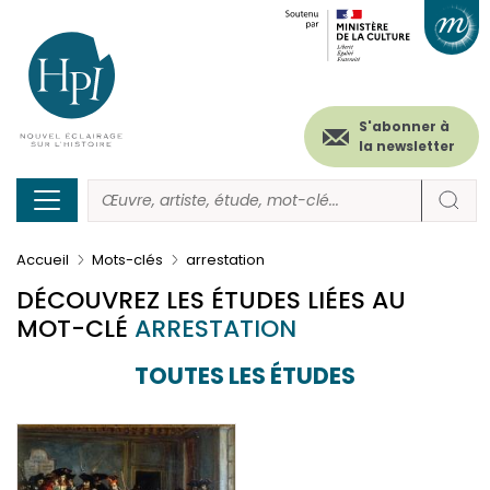
Menu
Paramétrer les cookies
Aller
au
secondaire
contenu
principal
(header)
S'abonner à
la newsletter
Accueil
Mots-clés
arrestation
DÉCOUVREZ LES ÉTUDES LIÉES AU
MOT-CLÉ
ARRESTATION
TOUTES LES ÉTUDES