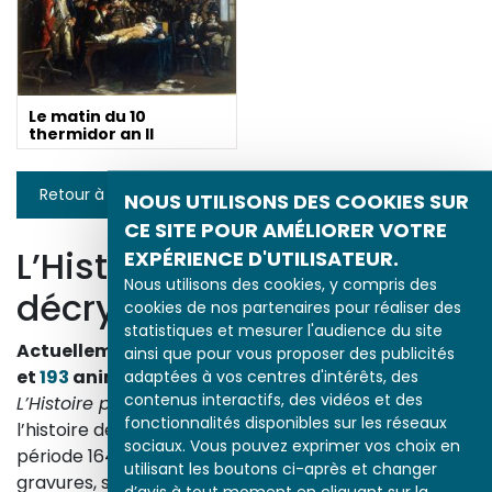
Le matin du 10
thermidor an II
Retour à la liste
NOUS UTILISONS DES COOKIES SUR
CE SITE POUR AMÉLIORER VOTRE
L’Histoire par l’image
EXPÉRIENCE D'UTILISATEUR.
Nous utilisons des cookies, y compris des
décrypte l’histoire
cookies de nos partenaires pour réaliser des
statistiques et mesurer l'audience du site
Actuellement en ligne
3153
œuvres,
1748
études
ainsi que pour vous proposer des publicités
et
193
animations.
adaptées à vos centres d'intérêts, des
contenus interactifs, des vidéos et des
L’Histoire par l’image
explore les événements de
fonctionnalités disponibles sur les réseaux
l’histoire de France et les évolutions majeures de la
sociaux. Vous pouvez exprimer vos choix en
période 1643-1945. À travers des peintures, dessins,
utilisant les boutons ci-après et changer
gravures, sculptures, photographies, affiches,
d’avis à tout moment en cliquant sur la