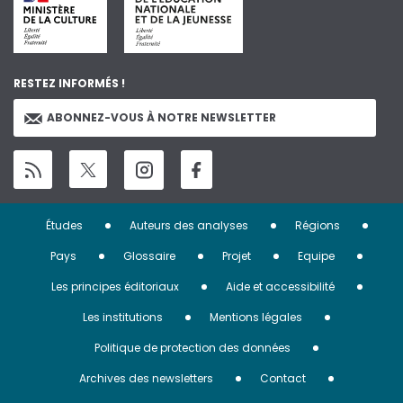
RESTEZ INFORMÉS !
ABONNEZ-VOUS À NOTRE NEWSLETTER
Menu
Études
Auteurs des analyses
Régions
Pied
Pays
Glossaire
Projet
Equipe
de
Les principes éditoriaux
Aide et accessibilité
page
Les institutions
Mentions légales
Politique de protection des données
Archives des newsletters
Contact