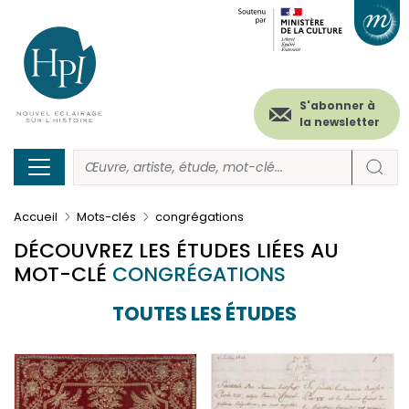
Menu
Paramétrer les cookies
Aller
au
secondaire
contenu
principal
(header)
S'abonner à
la newsletter
Accueil
Mots-clés
congrégations
DÉCOUVREZ LES ÉTUDES LIÉES AU
MOT-CLÉ
CONGRÉGATIONS
TOUTES LES ÉTUDES