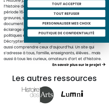
L’Histoire par l’image
explore les événements de
TOUT ACCEPTER
l’histoire de France et les évolutions majeures de la
période 1643-1945. À travers des peintures, dessins,
TOUT REFUSER
gravures, sculptures, photographies, affiches,
PERSONNALISER MES CHOIX
documents d’archives, nos études proposent un
éclairage sur les réalités sociales, économiques,
POLITIQUE DE CONFIDENTIALITÉ
politiques et culturelles d’une époque.
Décrypter les images et les événements d’hier, c’est
aussi comprendre ceux d’aujourd’hui. Un site qui
s’adresse à tous, famille, enseignants, élèves… mais
aussi à tous les curieux, amateurs d’art et d’histoire.
En savoir plus sur le projet
Les autres ressources