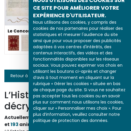
NOUS UTILISONS DES COOKIES SUR
CE SITE POUR AMÉLIORER VOTRE
EXPÉRIENCE D'UTILISATEUR.
Nous utilisons des cookies, y compris des
cookies de nos partenaires pour réaliser des
Le Concordat de 1801
statistiques et mesurer l'audience du site
Le Concordat de 1801
ainsi que pour vous proposer des publicités
adaptées à vos centres d'intérêts, des
contenus interactifs, des vidéos et des
fonctionnalités disponibles sur les réseaux
sociaux. Vous pouvez exprimer vos choix en
utilisant les boutons ci-après et changer
Retour à la liste
d’avis à tout moment en cliquant sur la
rubrique « Gérer les cookies » située en bas
de chaque page du site. Si vous ne souhaitez
L’Histoire par l’image
pas accepter tous les cookies ou en savoir
plus sur comment nous utilisons les cookies,
décrypte l’histoire
cliquer sur « Personnaliser mes choix ». Pour
plus d’information, veuillez consulter notre
Actuellement en ligne
3153
œuvres,
1748
études
politique de protection des données.
et
193
animations.