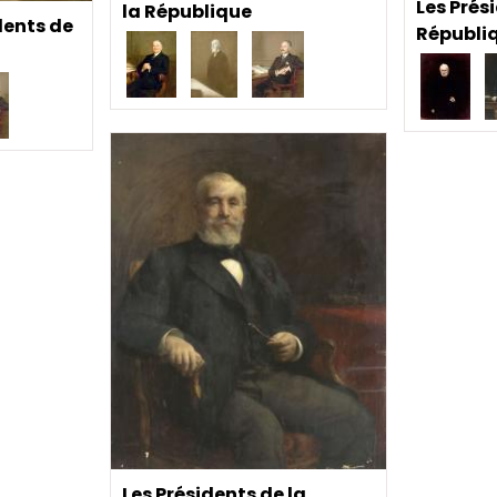
Les Prés
la République
dents de
Républi
Les Présidents de la