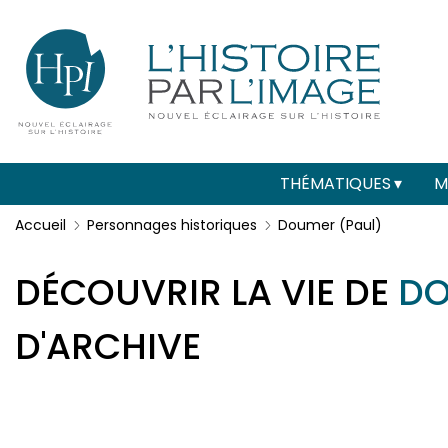
Menu
Paramétrer les cookies
secondaire
(header)
Main
THÉMATIQUES
M
navigation
Accueil
Personnages historiques
Doumer (Paul)
DÉCOUVRIR LA VIE DE
DO
D'ARCHIVE