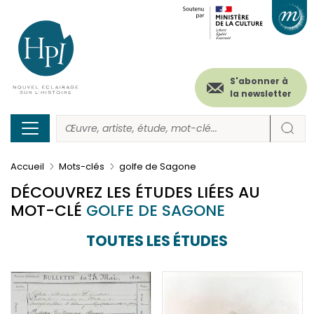
Menu
Paramétrer les cookies
Aller
au
secondaire
contenu
principal
(header)
S'abonner à
la newsletter
Accueil
Mots-clés
golfe de Sagone
DÉCOUVREZ LES ÉTUDES LIÉES AU
MOT-CLÉ
GOLFE DE SAGONE
TOUTES LES ÉTUDES