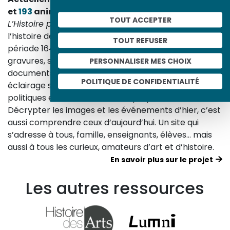
et
193
animations.
TOUT ACCEPTER
L’Histoire par l’image
explore les événements de
l’histoire de France et les évolutions majeures de la
TOUT REFUSER
période 1643-1945. À travers des peintures, dessins,
gravures, sculptures, photographies, affiches,
PERSONNALISER MES CHOIX
documents d’archives, nos études proposent un
POLITIQUE DE CONFIDENTIALITÉ
éclairage sur les réalités sociales, économiques,
politiques et culturelles d’une époque.
Décrypter les images et les événements d’hier, c’est
aussi comprendre ceux d’aujourd’hui. Un site qui
s’adresse à tous, famille, enseignants, élèves… mais
aussi à tous les curieux, amateurs d’art et d’histoire.
En savoir plus sur le projet
Les autres ressources