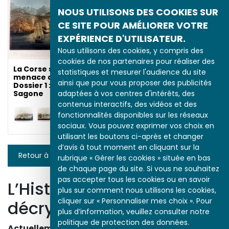
menace anglaise.
NOUS UTILISONS DES COOKIES SUR
Dossier 1 : l'attaque de
Sagone
CE SITE POUR AMÉLIORER VOTRE
EXPÉRIENCE D'UTILISATEUR.
Nous utilisons des cookies, y compris des
cookies de nos partenaires pour réaliser des
La Corse sous la
statistiques et mesurer l'audience du site
menace anglaise.
ainsi que pour vous proposer des publicités
Dossier 1 : l'attaque de
adaptées à vos centres d'intérêts, des
Sagone
contenus interactifs, des vidéos et des
fonctionnalités disponibles sur les réseaux
sociaux. Vous pouvez exprimer vos choix en
utilisant les boutons ci-après et changer
d’avis à tout moment en cliquant sur la
Retour à la liste
rubrique « Gérer les cookies » située en bas
de chaque page du site. Si vous ne souhaitez
pas accepter tous les cookies ou en savoir
L’Histoire par l’image
plus sur comment nous utilisons les cookies,
cliquer sur « Personnaliser mes choix ». Pour
décrypte l’histoire
plus d’information, veuillez consulter notre
politique de protection des données.
Actuellement en ligne
3153
œuvres,
1748
études