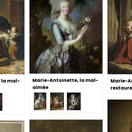
Marie-Antoinette, la mal-
 la mal-
Marie-A
aimée
restaur