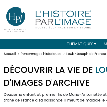
Menu
Paramétrer les cookies
secondaire
(header)
Main
THÉMATIQUES
M
navigation
Accueil
Personnages historiques
Louis-Joseph de France
DÉCOUVRIR LA VIE DE
LO
D'IMAGES D'ARCHIVE
Description
Deuxième enfant et premier fis de Marie-Antoinette et de
trône de France à sa naissance. Il meurt de maladie le 