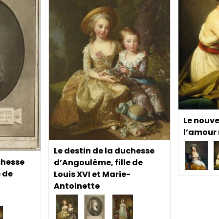
Le nouv
l’amour
Le destin de la duchesse
chesse
d’Angoulême, fille de
 de
Louis XVI et Marie-
-
Antoinette