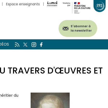
Espace enseignants
S'abonner à
la newsletter
DÉOS
U TRAVERS D'ŒUVRES ET
éritier du
Visuel