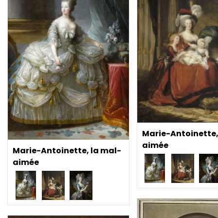
Marie-Antoinette,
aimée
Marie-Antoinette, la mal-
aimée