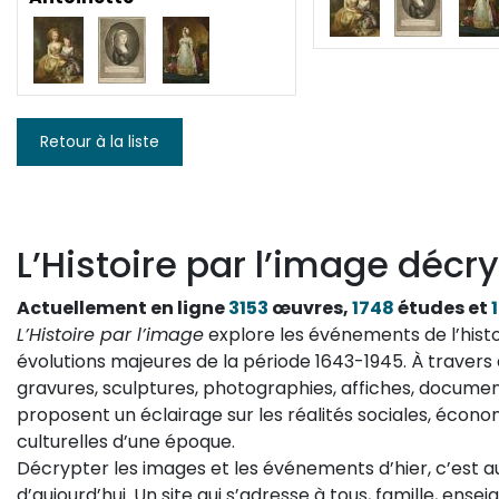
Retour à la liste
L’Histoire par l’image décry
Actuellement en ligne
3153
œuvres,
1748
études et
L’Histoire par l’image
explore les événements de l’histo
évolutions majeures de la période 1643-1945. À travers 
gravures, sculptures, photographies, affiches, documen
proposent un éclairage sur les réalités sociales, économ
culturelles d’une époque.
Décrypter les images et les événements d’hier, c’est 
d’aujourd’hui. Un site qui s’adresse à tous, famille, ense