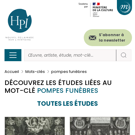
Menu
Paramétrer les cookies
Aller
au
secondaire
contenu
principal
(header)
S'abonner à
la newsletter
Accueil
Mots-clés
pompes funèbres
DÉCOUVREZ LES ÉTUDES LIÉES AU
MOT-CLÉ
POMPES FUNÈBRES
TOUTES LES ÉTUDES