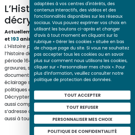
adaptées à vos centres d'intérêts, des
L’Histoire par l’image
contenus interactifs, des vidéos et des
fonctionnalités disponibles sur les réseaux
décrypte l’histoire
sociaux. Vous pouvez exprimer vos choix en
utilisant les boutons ci-après et changer
Actuellement en ligne
3153
œuvres,
1748
études
d’avis à tout moment en cliquant sur la
et
193
animations.
rubrique « Gérer les cookies » située en bas
L’Histoire par l’image
explore les événements de
de chaque page du site. Si vous ne souhaitez
l’histoire de France et les évolutions majeures de la
pas accepter tous les cookies ou en savoir
période 1643-1945. À travers des peintures, dessins,
plus sur comment nous utilisons les cookies,
cliquer sur « Personnaliser mes choix ». Pour
gravures, sculptures, photographies, affiches,
plus d’information, veuillez consulter notre
documents d’archives, nos études proposent un
politique de protection des données.
éclairage sur les réalités sociales, économiques,
politiques et culturelles d’une époque.
TOUT ACCEPTER
Décrypter les images et les événements d’hier, c’est
aussi comprendre ceux d’aujourd’hui. Un site qui
TOUT REFUSER
s’adresse à tous, famille, enseignants, élèves… mais
aussi à tous les curieux, amateurs d’art et d’histoire.
PERSONNALISER MES CHOIX
En savoir plus sur le projet
POLITIQUE DE CONFIDENTIALITÉ