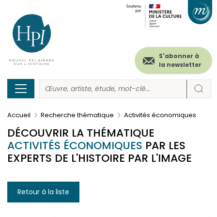
Menu
Paramétrer les cookies
Aller
au
secondaire
contenu
principal
(header)
S'abonner à
la newsletter
Accueil
Recherche thématique
Activités économiques
DÉCOUVRIR LA THÉMATIQUE
ACTIVITÉS ÉCONOMIQUES
PAR LES
EXPERTS DE L'HISTOIRE PAR L'IMAGE
Retour à la liste