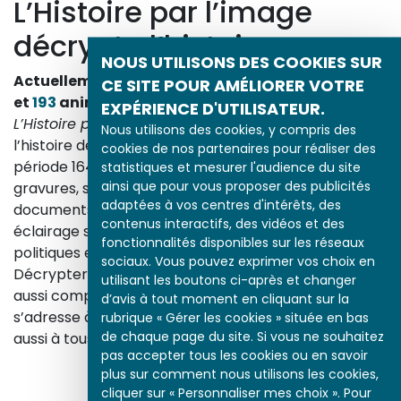
L’Histoire par l’image
décrypte l’histoire
NOUS UTILISONS DES COOKIES SUR
Actuellement en ligne
3153
œuvres,
1748
études
CE SITE POUR AMÉLIORER VOTRE
et
193
animations.
EXPÉRIENCE D'UTILISATEUR.
L’Histoire par l’image
explore les événements de
Nous utilisons des cookies, y compris des
l’histoire de France et les évolutions majeures de la
cookies de nos partenaires pour réaliser des
période 1643-1945. À travers des peintures, dessins,
statistiques et mesurer l'audience du site
ainsi que pour vous proposer des publicités
gravures, sculptures, photographies, affiches,
adaptées à vos centres d'intérêts, des
documents d’archives, nos études proposent un
contenus interactifs, des vidéos et des
éclairage sur les réalités sociales, économiques,
fonctionnalités disponibles sur les réseaux
politiques et culturelles d’une époque.
sociaux. Vous pouvez exprimer vos choix en
Décrypter les images et les événements d’hier, c’est
utilisant les boutons ci-après et changer
aussi comprendre ceux d’aujourd’hui. Un site qui
d’avis à tout moment en cliquant sur la
s’adresse à tous, famille, enseignants, élèves… mais
rubrique « Gérer les cookies » située en bas
de chaque page du site. Si vous ne souhaitez
aussi à tous les curieux, amateurs d’art et d’histoire.
pas accepter tous les cookies ou en savoir
En savoir plus sur le projet
plus sur comment nous utilisons les cookies,
cliquer sur « Personnaliser mes choix ». Pour