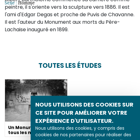
Sexe :
Homme
peintre, il s'oriente vers la sculpture vers 1886. Il est
l'ami d'Edgar Degas et proche de Puvis de Chavanne.
Il est l'auteur du Monument aux morts du Père-
Lachaise inauguré en 1899.
TOUTES LES ÉTUDES
NOUS UTILISONS DES COOKIES SUR
CE SITE POUR AMÉLIORER VOTRE
EXPÉRIENCE D'UTILISATEUR.
Un Monument pour
Nous utilisons des cookies, y compris des
tous les morts
cookies de nos partenaires pour réaliser des