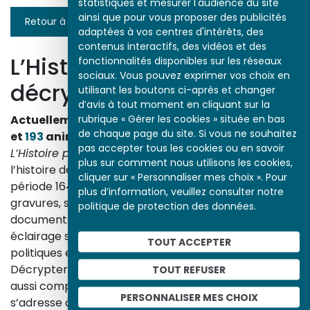
statistiques et mesurer l'audience du site
ainsi que pour vous proposer des publicités
Retour à la liste
adaptées à vos centres d'intérêts, des
contenus interactifs, des vidéos et des
L’Histoire par l’image
fonctionnalités disponibles sur les réseaux
sociaux. Vous pouvez exprimer vos choix en
décrypte l’histoire
utilisant les boutons ci-après et changer
d’avis à tout moment en cliquant sur la
rubrique « Gérer les cookies » située en bas
Actuellement en ligne
3153
œuvres,
1748
études
de chaque page du site. Si vous ne souhaitez
et
193
animations.
pas accepter tous les cookies ou en savoir
L’Histoire par l’image
explore les événements de
plus sur comment nous utilisons les cookies,
l’histoire de France et les évolutions majeures de la
cliquer sur « Personnaliser mes choix ». Pour
période 1643-1945. À travers des peintures, dessins,
plus d’information, veuillez consulter notre
gravures, sculptures, photographies, affiches,
politique de protection des données.
documents d’archives, nos études proposent un
éclairage sur les réalités sociales, économiques,
TOUT ACCEPTER
politiques et culturelles d’une époque.
Décrypter les images et les événements d’hier, c’est
TOUT REFUSER
aussi comprendre ceux d’aujourd’hui. Un site qui
PERSONNALISER MES CHOIX
s’adresse à tous, famille, enseignants, élèves… mais