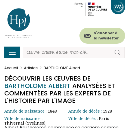
Menu
Paramétrer les cookies
Aller
au
secondaire
contenu
principal
(header)
S'abonner à
la newsletter
Accueil
Artistes
BARTHOLOME Albert
DÉCOUVRIR LES ŒUVRES DE
BARTHOLOME ALBERT
ANALYSÉES ET
COMMENTÉES PAR LES EXPERTS DE
L'HISTOIRE PAR L'IMAGE
Année de naissance :
1848
Année de décès :
1928
Ville de naissance :
Ville de décès :
Paris
Thivernal (Yvelines)
Albert Bartholomé commence sa carrière comme