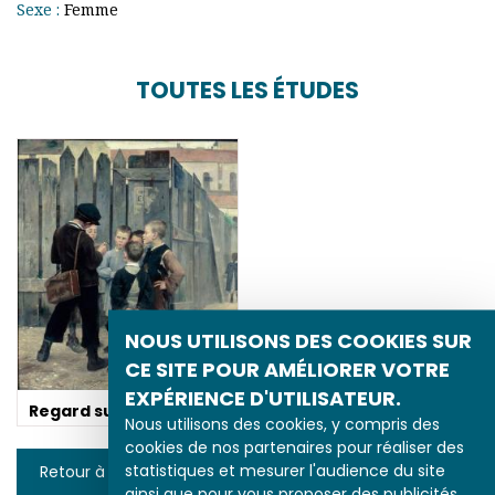
Sexe :
Femme
TOUTES LES ÉTUDES
NOUS UTILISONS DES COOKIES SUR
CE SITE POUR AMÉLIORER VOTRE
EXPÉRIENCE D'UTILISATEUR.
Regard sur l'enfance
Nous utilisons des cookies, y compris des
cookies de nos partenaires pour réaliser des
statistiques et mesurer l'audience du site
Retour à la liste
ainsi que pour vous proposer des publicités