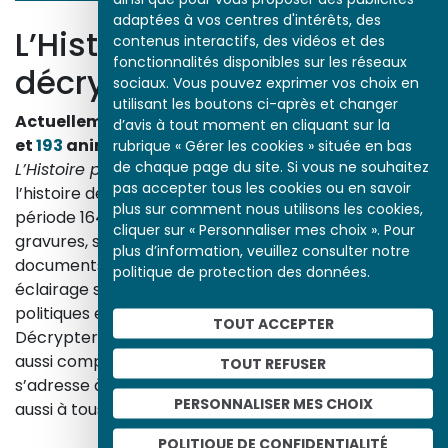
adaptées à vos centres d'intérêts, des
L’Histoire par l’image
contenus interactifs, des vidéos et des
fonctionnalités disponibles sur les réseaux
décrypte l’histoire
sociaux. Vous pouvez exprimer vos choix en
utilisant les boutons ci-après et changer
Actuellement en ligne
3153
œuvres,
1748
études
d’avis à tout moment en cliquant sur la
et
193
animations.
rubrique « Gérer les cookies » située en bas
de chaque page du site. Si vous ne souhaitez
L’Histoire par l’image
explore les événements de
pas accepter tous les cookies ou en savoir
l’histoire de France et les évolutions majeures de la
plus sur comment nous utilisons les cookies,
période 1643-1945. À travers des peintures, dessins,
cliquer sur « Personnaliser mes choix ». Pour
gravures, sculptures, photographies, affiches,
plus d’information, veuillez consulter notre
documents d’archives, nos études proposent un
politique de protection des données.
éclairage sur les réalités sociales, économiques,
politiques et culturelles d’une époque.
TOUT ACCEPTER
Décrypter les images et les événements d’hier, c’est
aussi comprendre ceux d’aujourd’hui. Un site qui
TOUT REFUSER
s’adresse à tous, famille, enseignants, élèves… mais
PERSONNALISER MES CHOIX
aussi à tous les curieux, amateurs d’art et d’histoire.
En savoir plus sur le projet
POLITIQUE DE CONFIDENTIALITÉ