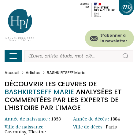
Menu
Paramétrer les cookies
Aller
au
secondaire
contenu
principal
(header)
S'abonner à
la newsletter
Accueil
Artistes
BASHKIRTSEFF Marie
DÉCOUVRIR LES ŒUVRES DE
BASHKIRTSEFF MARIE
ANALYSÉES ET
COMMENTÉES PAR LES EXPERTS DE
L'HISTOIRE PAR L'IMAGE
Année de naissance :
1858
Année de décès :
1884
Ville de naissance :
Ville de décès :
Paris
Gavrontsy, Ukraine