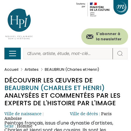
Menu
Paramétrer les cookies
Aller
au
secondaire
contenu
principal
(header)
S'abonner à
la newsletter
Accueil
Artistes
BEAUBRUN (Charles et Henri)
DÉCOUVRIR LES ŒUVRES DE
BEAUBRUN (CHARLES ET HENRI)
ANALYSÉES ET COMMENTÉES PAR LES
EXPERTS DE L'HISTOIRE PAR L'IMAGE
Ville de naissance :
Ville de décès :
Paris
Amboise
Peintres français, issus d'une dynastie d'artistes,
Sexe :
Homme
Charles et Henri sont des cousins. Ils sont les