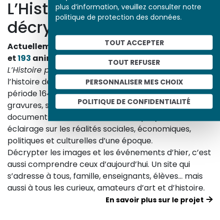
L’Histoire par l’image
plus d’information, veuillez consulter notre
politique de protection des données.
décrypte l’histoire
TOUT ACCEPTER
Actuellement en ligne
3153
œuvres,
1748
études
et
193
animations.
TOUT REFUSER
L’Histoire par l’image
explore les événements de
l’histoire de France et les évolutions majeures de la
PERSONNALISER MES CHOIX
période 1643-1945. À travers des peintures, dessins,
POLITIQUE DE CONFIDENTIALITÉ
gravures, sculptures, photographies, affiches,
documents d’archives, nos études proposent un
éclairage sur les réalités sociales, économiques,
politiques et culturelles d’une époque.
Décrypter les images et les événements d’hier, c’est
aussi comprendre ceux d’aujourd’hui. Un site qui
s’adresse à tous, famille, enseignants, élèves… mais
aussi à tous les curieux, amateurs d’art et d’histoire.
En savoir plus sur le projet