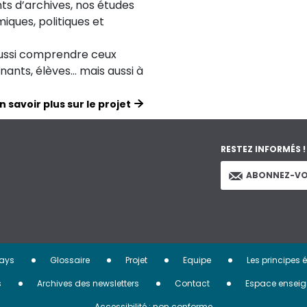
ts d’archives, nos études
iques, politiques et
aussi comprendre ceux
ignants, élèves… mais aussi à
n savoir plus sur le projet
RESTEZ INFORMÉS !
ABONNEZ-VO
ays
Glossaire
Projet
Equipe
Les principes 
s
Archives des newsletters
Contact
Espace enseig
Accessibilité : non conforme