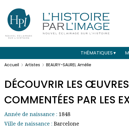
Menu
Paramétrer les cookies
secondaire
(header)
Main
THÉMATIQUES
M
navigation
Accueil
Artistes
BEAURY-SAUREL Amélie
DÉCOUVRIR LES ŒUVRES
COMMENTÉES PAR LES EXP
Année de naissance :
1848
Ville de naissance :
Barcelone