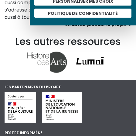
PERSONNALISER MES CHOIX
aussi comprendre ceux d’aujourd’hui. Un site qui
s’adresse à tous, famille, enseignants, élèves… mais
POLITIQUE DE CONFIDENTIALITÉ
aussi à tous les curieux, amateurs d’art et d’histoire.
En savoir plus sur le projet
Les autres ressources
LES PARTENAIRES DU PROJET
RESTEZ INFORMÉS !