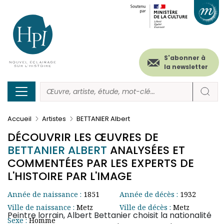
Menu
Paramétrer les cookies
Aller
au
secondaire
contenu
principal
(header)
S'abonner à
la newsletter
Accueil
Artistes
BETTANIER Albert
DÉCOUVRIR LES ŒUVRES DE
BETTANIER ALBERT
ANALYSÉES ET
COMMENTÉES PAR LES EXPERTS DE
L'HISTOIRE PAR L'IMAGE
Année de naissance :
1851
Année de décès :
1932
Ville de naissance :
Metz
Ville de décès :
Metz
Peintre lorrain, Albert Bettanier choisit la nationalité
Sexe :
Homme