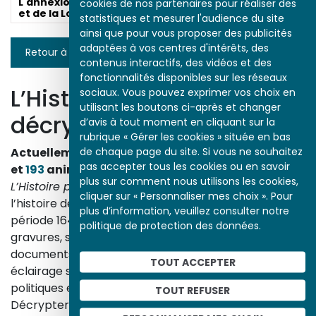
L'annexion de l'Alsace
Die Annexion des
cookies de nos partenaires pour réaliser des
et de la Lorraine
Elsass und Lothringens
statistiques et mesurer l'audience du site
ainsi que pour vous proposer des publicités
adaptées à vos centres d'intérêts, des
Retour à la liste
contenus interactifs, des vidéos et des
fonctionnalités disponibles sur les réseaux
L’Histoire par l’image
sociaux. Vous pouvez exprimer vos choix en
utilisant les boutons ci-après et changer
décrypte l’histoire
d’avis à tout moment en cliquant sur la
rubrique « Gérer les cookies » située en bas
de chaque page du site. Si vous ne souhaitez
Actuellement en ligne
3153
œuvres,
1748
études
pas accepter tous les cookies ou en savoir
et
193
animations.
plus sur comment nous utilisons les cookies,
L’Histoire par l’image
explore les événements de
cliquer sur « Personnaliser mes choix ». Pour
l’histoire de France et les évolutions majeures de la
plus d’information, veuillez consulter notre
période 1643-1945. À travers des peintures, dessins,
politique de protection des données.
gravures, sculptures, photographies, affiches,
documents d’archives, nos études proposent un
TOUT ACCEPTER
éclairage sur les réalités sociales, économiques,
politiques et culturelles d’une époque.
TOUT REFUSER
Décrypter les images et les événements d’hier, c’est