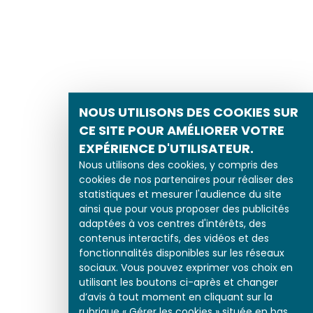
NOUS UTILISONS DES COOKIES SUR
CE SITE POUR AMÉLIORER VOTRE
EXPÉRIENCE D'UTILISATEUR.
Nous utilisons des cookies, y compris des
cookies de nos partenaires pour réaliser des
statistiques et mesurer l'audience du site
ainsi que pour vous proposer des publicités
adaptées à vos centres d'intérêts, des
contenus interactifs, des vidéos et des
fonctionnalités disponibles sur les réseaux
sociaux. Vous pouvez exprimer vos choix en
utilisant les boutons ci-après et changer
d’avis à tout moment en cliquant sur la
rubrique « Gérer les cookies » située en bas