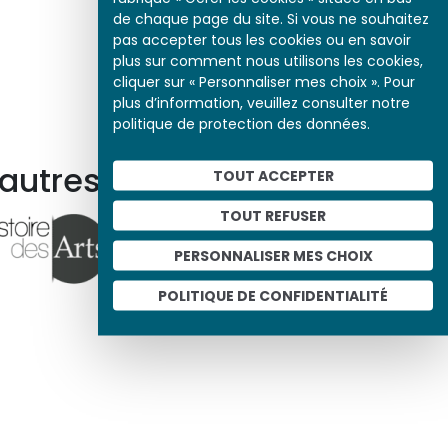
de chaque page du site. Si vous ne souhaitez
pas accepter tous les cookies ou en savoir
plus sur comment nous utilisons les cookies,
cliquer sur « Personnaliser mes choix ». Pour
plus d’information, veuillez consulter notre
politique de protection des données.
 autres ressources
TOUT ACCEPTER
TOUT REFUSER
PERSONNALISER MES CHOIX
POLITIQUE DE CONFIDENTIALITÉ