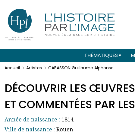
Menu
Paramétrer les cookies
secondaire
(header)
Main
THÉMATIQUES
M
navigation
Accueil
Artistes
CABASSON Guillaume Alphonse
DÉCOUVRIR LES ŒUVRES
ET COMMENTÉES PAR LES 
Année de naissance :
1814
Ville de naissance :
Rouen