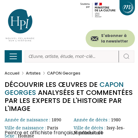
Menu
Paramétrer les cookies
Aller
au
secondaire
contenu
principal
(header)
S'abonner à
la newsletter
Accueil
Artistes
CAPON Georges
DÉCOUVRIR LES ŒUVRES DE
CAPON
GEORGES
ANALYSÉES ET COMMENTÉES
PAR LES EXPERTS DE L'HISTOIRE PAR
L'IMAGE
Année de naissance :
1890
Année de décès :
1980
Ville de naissance :
Paris
Ville de décès :
Issy-les-
Peintre et affichiste français, il produit de
Moulineaux l
Sexe :
Homme