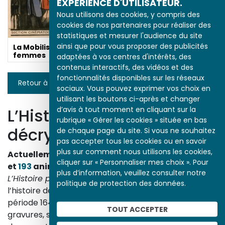
EXPÉRIENCE D'UTILISATEUR.
Nous utilisons des cookies, y compris des
cookies de nos partenaires pour réaliser des
statistiques et mesurer l'audience du site
ainsi que pour vous proposer des publicités
La Mobilisation des
femmes
adaptées à vos centres d'intérêts, des
contenus interactifs, des vidéos et des
fonctionnalités disponibles sur les réseaux
Retour à la liste
sociaux. Vous pouvez exprimer vos choix en
utilisant les boutons ci-après et changer
L’Histoire par l’image
d’avis à tout moment en cliquant sur la
rubrique « Gérer les cookies » située en bas
décrypte l’histoire
de chaque page du site. Si vous ne souhaitez
pas accepter tous les cookies ou en savoir
plus sur comment nous utilisons les cookies,
Actuellement en ligne
3153
œuvres,
1748
études
cliquer sur « Personnaliser mes choix ». Pour
et
193
animations.
plus d’information, veuillez consulter notre
L’Histoire par l’image
explore les événements de
politique de protection des données.
l’histoire de France et les évolutions majeures de la
période 1643-1945. À travers des peintures, dessins,
TOUT ACCEPTER
gravures, sculptures, photographies, affiches,