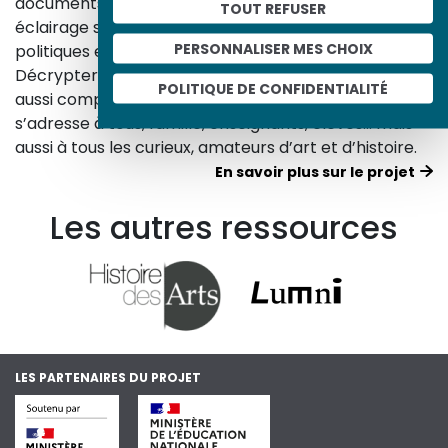
documents d’archives, nos études proposent un
TOUT REFUSER
éclairage sur les réalités sociales, économiques,
PERSONNALISER MES CHOIX
politiques et culturelles d’une époque.
Décrypter les images et les événements d’hier, c’est
POLITIQUE DE CONFIDENTIALITÉ
aussi comprendre ceux d’aujourd’hui. Un site qui
s’adresse à tous, famille, enseignants, élèves… mais
aussi à tous les curieux, amateurs d’art et d’histoire.
En savoir plus sur le projet
Les autres ressources
LES PARTENAIRES DU PROJET