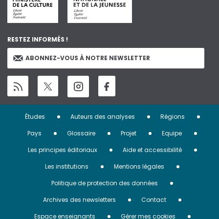
RESTEZ INFORMÉS !
ABONNEZ-VOUS À NOTRE NEWSLETTER
Menu
Études
Auteurs des analyses
Régions
Pied
Pays
Glossaire
Projet
Equipe
de
Les principes éditoriaux
Aide et accessibilité
page
Les institutions
Mentions légales
Politique de protection des données
Archives des newsletters
Contact
Espace enseignants
Gérer mes cookies