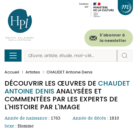
Menu
Paramétrer les cookies
Aller
au
secondaire
contenu
principal
(header)
S'abonner à
la newsletter
Accueil
Artistes
CHAUDET Antoine Denis
DÉCOUVRIR LES ŒUVRES DE
CHAUDET
ANTOINE DENIS
ANALYSÉES ET
COMMENTÉES PAR LES EXPERTS DE
L'HISTOIRE PAR L'IMAGE
Année de naissance :
1763
Année de décès :
1810
Sexe :
Homme