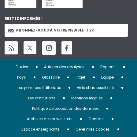
RESTEZ INFORMÉS !
ABONNEZ-VOUS À NOTRE NEWSLETTER
Menu
Études
Auteurs des analyses
Régions
Pied
Pays
Glossaire
Projet
Equipe
de
Les principes éditoriaux
Aide et accessibilité
page
Les institutions
Mentions légales
Politique de protection des données
Archives des newsletters
Contact
Espace enseignants
Gérer mes cookies