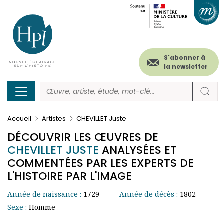
Menu
Paramétrer les cookies
Aller
au
secondaire
contenu
principal
(header)
S'abonner à
la newsletter
Accueil
Artistes
CHEVILLET Juste
DÉCOUVRIR LES ŒUVRES DE
CHEVILLET JUSTE
ANALYSÉES ET
COMMENTÉES PAR LES EXPERTS DE
L'HISTOIRE PAR L'IMAGE
Année de naissance :
1729
Année de décès :
1802
Sexe :
Homme