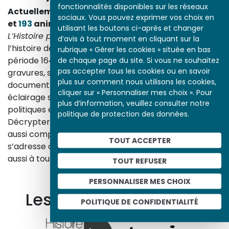
fonctionnalités disponibles sur les réseaux
Actuellement en ligne
3153
œuvres,
1748
études
sociaux. Vous pouvez exprimer vos choix en
et
193
animations.
utilisant les boutons ci-après et changer
L’Histoire par l’image
explore les événements de
d’avis à tout moment en cliquant sur la
l’histoire de France et les évolutions majeures de la
rubrique « Gérer les cookies » située en bas
de chaque page du site. Si vous ne souhaitez
période 1643-1945. À travers des peintures, dessins,
pas accepter tous les cookies ou en savoir
gravures, sculptures, photographies, affiches,
plus sur comment nous utilisons les cookies,
documents d’archives, nos études proposent un
cliquer sur « Personnaliser mes choix ». Pour
éclairage sur les réalités sociales, économiques,
plus d’information, veuillez consulter notre
politiques et culturelles d’une époque.
politique de protection des données.
Décrypter les images et les événements d’hier, c’est
aussi comprendre ceux d’aujourd’hui. Un site qui
TOUT ACCEPTER
s’adresse à tous, famille, enseignants, élèves… mais
aussi à tous les curieux, amateurs d’art et d’histoire.
TOUT REFUSER
En savoir plus sur le projet
PERSONNALISER MES CHOIX
Les autres ressources
POLITIQUE DE CONFIDENTIALITÉ