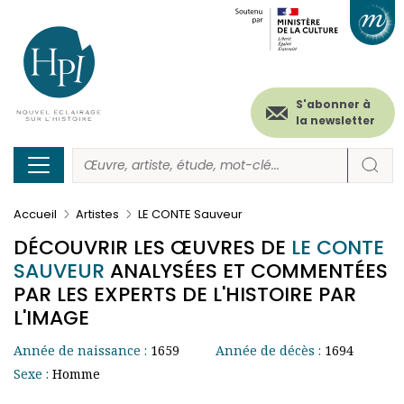
Menu
Paramétrer les cookies
Aller
au
secondaire
contenu
principal
(header)
S'abonner à
la newsletter
Accueil
Artistes
LE CONTE Sauveur
DÉCOUVRIR LES ŒUVRES DE
LE CONTE
SAUVEUR
ANALYSÉES ET COMMENTÉES
PAR LES EXPERTS DE L'HISTOIRE PAR
L'IMAGE
Année de naissance :
1659
Année de décès :
1694
Sexe :
Homme