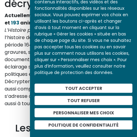
décrypte l’histoire
contenus interactifs, des vidéos et des
fonctionnalités disponibles sur les réseaux
sociaux. Vous pouvez exprimer vos choix en
Actuellement en ligne
3153
œuvres,
1748
études
utilisant les boutons ci-après et changer
et
193
animations.
d’avis à tout moment en cliquant sur la
L’Histoire par l’image
explore les événements de
rubrique « Gérer les cookies » située en bas
l’histoire de France et les évolutions majeures de la
de chaque page du site. Si vous ne souhaitez
période 1643-1945. À travers des peintures, dessins,
pas accepter tous les cookies ou en savoir
gravures, sculptures, photographies, affiches,
plus sur comment nous utilisons les cookies,
documents d’archives, nos études proposent un
cliquer sur « Personnaliser mes choix ». Pour
plus d’information, veuillez consulter notre
éclairage sur les réalités sociales, économiques,
politique de protection des données.
politiques et culturelles d’une époque.
Décrypter les images et les événements d’hier, c’est
TOUT ACCEPTER
aussi comprendre ceux d’aujourd’hui. Un site qui
s’adresse à tous, famille, enseignants, élèves… mais
TOUT REFUSER
aussi à tous les curieux, amateurs d’art et d’histoire.
En savoir plus sur le projet
PERSONNALISER MES CHOIX
Les autres ressources
POLITIQUE DE CONFIDENTIALITÉ