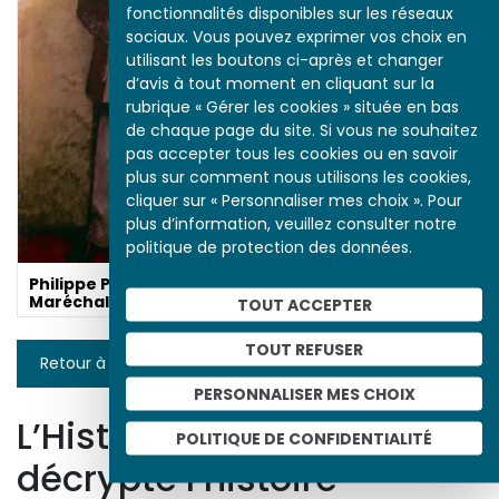
fonctionnalités disponibles sur les réseaux
sociaux. Vous pouvez exprimer vos choix en
utilisant les boutons ci-après et changer
d’avis à tout moment en cliquant sur la
rubrique « Gérer les cookies » située en bas
de chaque page du site. Si vous ne souhaitez
pas accepter tous les cookies ou en savoir
plus sur comment nous utilisons les cookies,
cliquer sur « Personnaliser mes choix ». Pour
plus d’information, veuillez consulter notre
politique de protection des données.
Philippe Pétain,
Maréchal de France
TOUT ACCEPTER
TOUT REFUSER
Retour à la liste
PERSONNALISER MES CHOIX
L’Histoire par l’image
POLITIQUE DE CONFIDENTIALITÉ
décrypte l’histoire