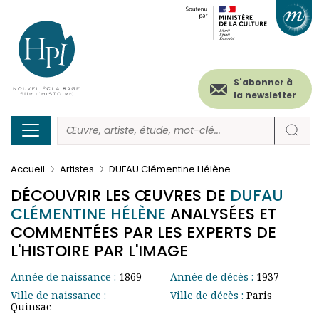
Menu
Paramétrer les cookies
Aller
au
secondaire
contenu
principal
(header)
S'abonner à
la newsletter
Accueil
Artistes
DUFAU Clémentine Hélène
DÉCOUVRIR LES ŒUVRES DE
DUFAU
CLÉMENTINE HÉLÈNE
ANALYSÉES ET
COMMENTÉES PAR LES EXPERTS DE
L'HISTOIRE PAR L'IMAGE
Année de naissance :
1869
Année de décès :
1937
Ville de naissance :
Ville de décès :
Paris
Quinsac