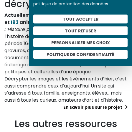
décrypte l’histoire
politique de protection des données.
Actuellement en ligne
3153
œuvres,
1748
études
TOUT ACCEPTER
et
193
animations.
L’Histoire par l’image
explore les événements de
TOUT REFUSER
l’histoire de France et les évolutions majeures de la
PERSONNALISER MES CHOIX
période 1643-1945. À travers des peintures, dessins,
gravures, sculptures, photographies, affiches,
POLITIQUE DE CONFIDENTIALITÉ
documents d’archives, nos études proposent un
éclairage sur les réalités sociales, économiques,
politiques et culturelles d’une époque.
Décrypter les images et les événements d’hier, c’est
aussi comprendre ceux d’aujourd’hui. Un site qui
s’adresse à tous, famille, enseignants, élèves… mais
aussi à tous les curieux, amateurs d’art et d’histoire.
En savoir plus sur le projet
Les autres ressources