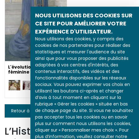
NOUS UTILISONS DES COOKIES SUR
CE SITE POUR AMÉLIORER VOTRE
EXPÉRIENCE D'UTILISATEUR.
Nous utilisons des cookies, y compris des
cookies de nos partenaires pour réaliser des
statistiques et mesurer l'audience du site
ainsi que pour vous proposer des publicités
adaptées à vos centres d'intérêts, des
L'évolution de la mode
contenus interactifs, des vidéos et des
féminine 1880-1920
fonctionnalités disponibles sur les réseaux
sociaux. Vous pouvez exprimer vos choix en
utilisant les boutons ci-après et changer
d’avis à tout moment en cliquant sur la
rubrique « Gérer les cookies » située en bas
de chaque page du site. Si vous ne souhaitez
Retour à la liste
pas accepter tous les cookies ou en savoir
plus sur comment nous utilisons les cookies,
L’Histoire par l’image
cliquer sur « Personnaliser mes choix ». Pour
plus d’information, veuillez consulter notre