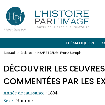
Menu
Paramétrer les cookies
secondaire
(header)
Main
THÉMATIQUES
M
navigation
Accueil
Artistes
HANFSTAENGL Franz Seraph
DÉCOUVRIR LES ŒUVRES
COMMENTÉES PAR LES EXP
Année de naissance :
1804
Sexe :
Homme