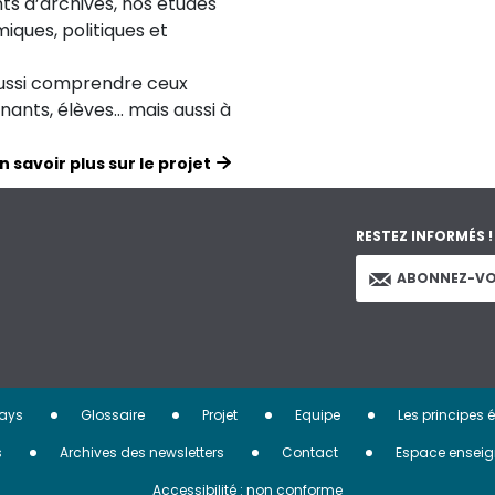
ts d’archives, nos études
iques, politiques et
aussi comprendre ceux
ignants, élèves… mais aussi à
n savoir plus sur le projet
RESTEZ INFORMÉS !
ABONNEZ-VO
ays
Glossaire
Projet
Equipe
Les principes 
s
Archives des newsletters
Contact
Espace enseig
Accessibilité : non conforme