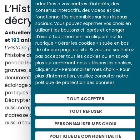
adaptées à vos centres d'intérêts, des
L’Histoire par l’image
contenus interactifs, des vidéos et des
fonctionnalités disponibles sur les réseaux
décrypte l’histoire
sociaux. Vous pouvez exprimer vos choix en
utilisant les boutons ci-après et changer
Actuellement en ligne
3153
œuvres,
1748
études
d’avis à tout moment en cliquant sur la
et
193
animations.
rubrique « Gérer les cookies » située en bas
L’Histoire par l’image
explore les événements de
de chaque page du site. Si vous ne souhaitez
l’histoire de France et les évolutions majeures de la
pas accepter tous les cookies ou en savoir
période 1643-1945. À travers des peintures, dessins,
plus sur comment nous utilisons les cookies,
cliquer sur « Personnaliser mes choix ». Pour
gravures, sculptures, photographies, affiches,
plus d’information, veuillez consulter notre
documents d’archives, nos études proposent un
politique de protection des données.
éclairage sur les réalités sociales, économiques,
politiques et culturelles d’une époque.
TOUT ACCEPTER
Décrypter les images et les événements d’hier, c’est
aussi comprendre ceux d’aujourd’hui. Un site qui
TOUT REFUSER
s’adresse à tous, famille, enseignants, élèves… mais
aussi à tous les curieux, amateurs d’art et d’histoire.
PERSONNALISER MES CHOIX
En savoir plus sur le projet
POLITIQUE DE CONFIDENTIALITÉ