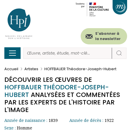
Menu
Paramétrer les cookies
Aller
au
secondaire
contenu
principal
(header)
S'abonner à
la newsletter
Accueil
Artistes
HOFFBAUER Théodore-Joseph-Hubert
DÉCOUVRIR LES ŒUVRES DE
HOFFBAUER THÉODORE-JOSEPH-
HUBERT
ANALYSÉES ET COMMENTÉES
PAR LES EXPERTS DE L'HISTOIRE PAR
L'IMAGE
Année de naissance :
1839
Année de décès :
1922
Sexe :
Homme