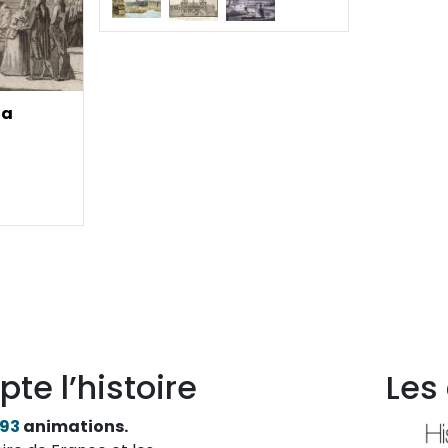
la
pte l’histoire
Les
193
animations.