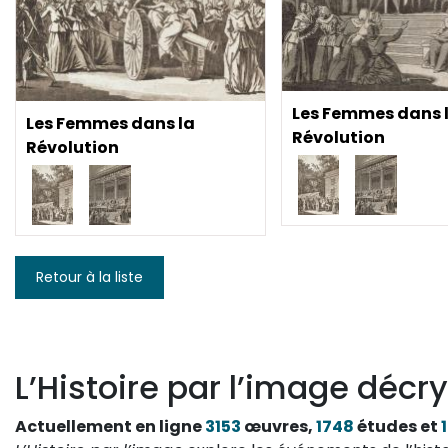
Les Femmes dans 
Les Femmes dans la
Révolution
Révolution
Retour à la liste
L’Histoire par l’image décry
Actuellement en ligne
3153
œuvres,
1748
études et