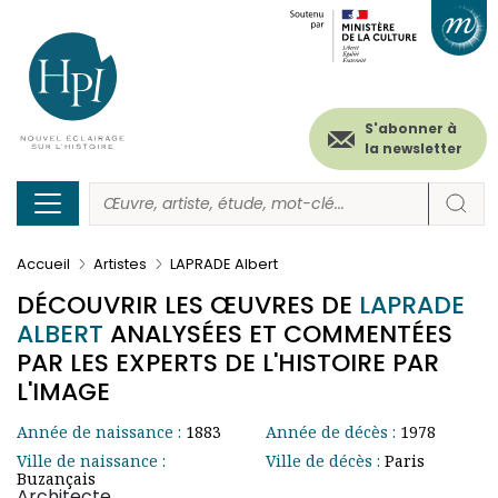
Menu
Paramétrer les cookies
Aller
au
secondaire
contenu
principal
(header)
S'abonner à
la newsletter
Accueil
Artistes
LAPRADE Albert
DÉCOUVRIR LES ŒUVRES DE
LAPRADE
ALBERT
ANALYSÉES ET COMMENTÉES
PAR LES EXPERTS DE L'HISTOIRE PAR
L'IMAGE
Année de naissance :
1883
Année de décès :
1978
Ville de naissance :
Ville de décès :
Paris
Buzançais
Architecte