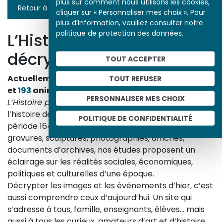
plus sur comment nous utilisons les cookies,
Retour à la liste
cliquer sur « Personnaliser mes choix ». Pour
plus d’information, veuillez consulter notre
politique de protection des données.
L’Histoire par l’image
décrypte l’histoire
TOUT ACCEPTER
Actuellement en ligne
3153
œuvres,
1748
études
TOUT REFUSER
et
193
animations.
PERSONNALISER MES CHOIX
L’Histoire par l’image
explore les événements de
l’histoire de France et les évolutions majeures de la
POLITIQUE DE CONFIDENTIALITÉ
période 1643-1945. À travers des peintures, dessins,
gravures, sculptures, photographies, affiches,
documents d’archives, nos études proposent un
éclairage sur les réalités sociales, économiques,
politiques et culturelles d’une époque.
Décrypter les images et les événements d’hier, c’est
aussi comprendre ceux d’aujourd’hui. Un site qui
s’adresse à tous, famille, enseignants, élèves… mais
aussi à tous les curieux, amateurs d’art et d’histoire.