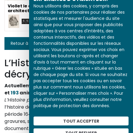
Nous utilisons des cookies, y compris des
Viollet le duc, roi des
architectes
cookies de nos partenaires pour réaliser des
statistiques et mesurer l'audience du site
ainsi que pour vous proposer des publicités
adaptées à vos centres d'intérêts, des
contenus interactifs, des vidéos et des
fonctionnalités disponibles sur les réseaux
Retour à la liste
sociaux. Vous pouvez exprimer vos choix en
utilisant les boutons ci-après et changer
L’Histoire par l’image
d’avis à tout moment en cliquant sur la
rubrique « Gérer les cookies » située en bas
décrypte l’histoire
de chaque page du site. Si vous ne souhaitez
pas accepter tous les cookies ou en savoir
Actuellement en ligne
3153
œuvres,
1748
études
plus sur comment nous utilisons les cookies,
et
193
animations.
cliquer sur « Personnaliser mes choix ». Pour
plus d’information, veuillez consulter notre
L’Histoire par l’image
explore les événements de
politique de protection des données.
l’histoire de France et les évolutions majeures de la
période 1643-1945. À travers des peintures, dessins,
TOUT ACCEPTER
gravures, sculptures, photographies, affiches,
documents d’archives, nos études proposent un
TOUT REFUSER