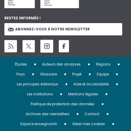
RESTEZ INFORMÉS !
ABONNEZ-VOUS À NOTRE NEWSLETTER
Menu
Études
Auteurs des analyses
Régions
Pied
Pays
Glossaire
Projet
Equipe
de
Les principes éditoriaux
Aide et accessibilité
page
Les institutions
Mentions légales
Politique de protection des données
Archives des newsletters
Contact
Espace enseignants
Gérer mes cookies