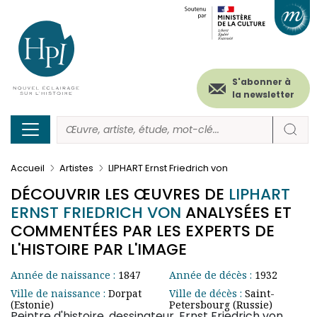
Menu
Paramétrer les cookies
Aller
au
secondaire
contenu
principal
(header)
S'abonner à
la newsletter
Accueil
Artistes
LIPHART Ernst Friedrich von
DÉCOUVRIR LES ŒUVRES DE
LIPHART
ERNST FRIEDRICH VON
ANALYSÉES ET
COMMENTÉES PAR LES EXPERTS DE
L'HISTOIRE PAR L'IMAGE
Année de naissance :
1847
Année de décès :
1932
Ville de naissance :
Dorpat
Ville de décès :
Saint-
(Estonie)
Petersbourg (Russie)
Peintre d'histoire, dessinateur, Ernst Friedrich von