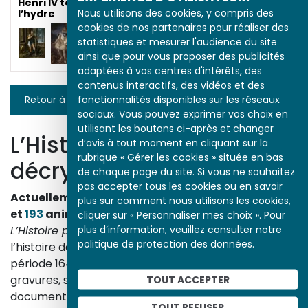
Henri IV terrassant
Nous utilisons des cookies, y compris des
l’hydre
cookies de nos partenaires pour réaliser des
statistiques et mesurer l'audience du site
ainsi que pour vous proposer des publicités
adaptées à vos centres d'intérêts, des
contenus interactifs, des vidéos et des
fonctionnalités disponibles sur les réseaux
Retour à la liste
sociaux. Vous pouvez exprimer vos choix en
utilisant les boutons ci-après et changer
L’Histoire par l’image
d’avis à tout moment en cliquant sur la
rubrique « Gérer les cookies » située en bas
décrypte l’histoire
de chaque page du site. Si vous ne souhaitez
pas accepter tous les cookies ou en savoir
Actuellement en ligne
3153
œuvres,
1748
études
plus sur comment nous utilisons les cookies,
et
193
animations.
cliquer sur « Personnaliser mes choix ». Pour
plus d’information, veuillez consulter notre
L’Histoire par l’image
explore les événements de
politique de protection des données.
l’histoire de France et les évolutions majeures de la
période 1643-1945. À travers des peintures, dessins,
gravures, sculptures, photographies, affiches,
TOUT ACCEPTER
documents d’archives, nos études proposent un
TOUT REFUSER