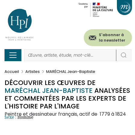
Menu
Paramétrer les cookies
Aller
au
secondaire
contenu
principal
(header)
S'abonner à
la newsletter
Accueil
Artistes
MARÉCHAL Jean-Baptiste
DÉCOUVRIR LES ŒUVRES DE
MARÉCHAL JEAN-BAPTISTE
ANALYSÉES
ET COMMENTÉES PAR LES EXPERTS DE
L'HISTOIRE PAR L'IMAGE
Peintre et dessinateur français, actif de 1779 à 1824
Sexe :
Homme