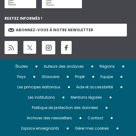
RESTEZ INFORMÉS !
ABONNEZ-VOUS À NOTRE NEWSLETTER
Menu
Études
Auteurs des analyses
Régions
Pied
Pays
Glossaire
Projet
Equipe
de
Les principes éditoriaux
Aide et accessibilité
page
Les institutions
Mentions légales
Politique de protection des données
Archives des newsletters
Contact
Espace enseignants
Gérer mes cookies