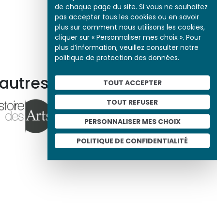
de chaque page du site. Si vous ne souhaitez
pas accepter tous les cookies ou en savoir
plus sur comment nous utilisons les cookies,
cliquer sur « Personnaliser mes choix ». Pour
plus d’information, veuillez consulter notre
politique de protection des données.
 autres ressources
TOUT ACCEPTER
TOUT REFUSER
PERSONNALISER MES CHOIX
POLITIQUE DE CONFIDENTIALITÉ