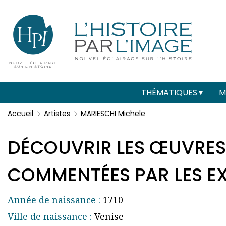
Menu
Paramétrer les cookies
secondaire
(header)
Main
THÉMATIQUES
M
navigation
Accueil
Artistes
MARIESCHI Michele
DÉCOUVRIR LES ŒUVRES
COMMENTÉES PAR LES EXP
Année de naissance :
1710
Ville de naissance :
Venise