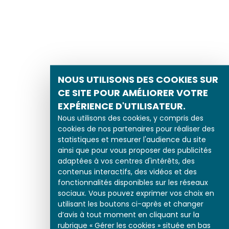
NOUS UTILISONS DES COOKIES SUR
CE SITE POUR AMÉLIORER VOTRE
EXPÉRIENCE D'UTILISATEUR.
Nous utilisons des cookies, y compris des
cookies de nos partenaires pour réaliser des
statistiques et mesurer l'audience du site
ainsi que pour vous proposer des publicités
adaptées à vos centres d'intérêts, des
contenus interactifs, des vidéos et des
fonctionnalités disponibles sur les réseaux
sociaux. Vous pouvez exprimer vos choix en
utilisant les boutons ci-après et changer
d’avis à tout moment en cliquant sur la
rubrique « Gérer les cookies » située en bas