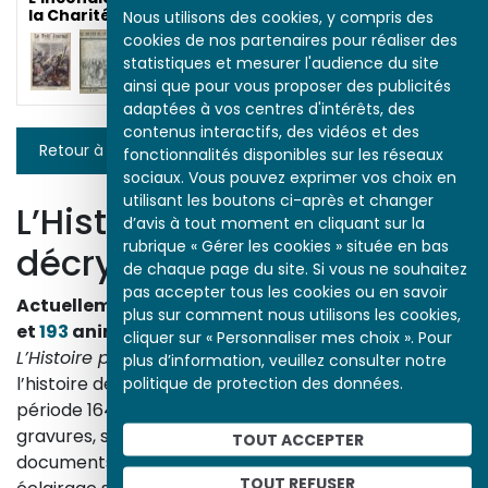
la Charité
Nous utilisons des cookies, y compris des
cookies de nos partenaires pour réaliser des
statistiques et mesurer l'audience du site
ainsi que pour vous proposer des publicités
adaptées à vos centres d'intérêts, des
contenus interactifs, des vidéos et des
Retour à la liste
fonctionnalités disponibles sur les réseaux
sociaux. Vous pouvez exprimer vos choix en
utilisant les boutons ci-après et changer
L’Histoire par l’image
d’avis à tout moment en cliquant sur la
rubrique « Gérer les cookies » située en bas
décrypte l’histoire
de chaque page du site. Si vous ne souhaitez
pas accepter tous les cookies ou en savoir
Actuellement en ligne
3153
œuvres,
1748
études
plus sur comment nous utilisons les cookies,
et
193
animations.
cliquer sur « Personnaliser mes choix ». Pour
L’Histoire par l’image
explore les événements de
plus d’information, veuillez consulter notre
politique de protection des données.
l’histoire de France et les évolutions majeures de la
période 1643-1945. À travers des peintures, dessins,
gravures, sculptures, photographies, affiches,
TOUT ACCEPTER
documents d’archives, nos études proposent un
TOUT REFUSER