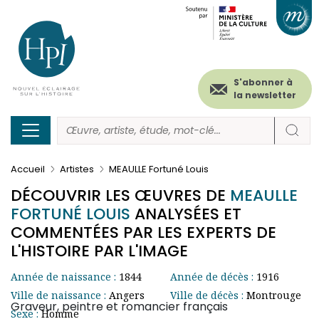
Menu
Paramétrer les cookies
Aller
au
secondaire
contenu
principal
(header)
S'abonner à
la newsletter
Accueil
Artistes
MEAULLE Fortuné Louis
DÉCOUVRIR LES ŒUVRES DE
MEAULLE
FORTUNÉ LOUIS
ANALYSÉES ET
COMMENTÉES PAR LES EXPERTS DE
L'HISTOIRE PAR L'IMAGE
Année de naissance :
1844
Année de décès :
1916
Ville de naissance :
Angers
Ville de décès :
Montrouge
Graveur, peintre et romancier français
Sexe :
Homme