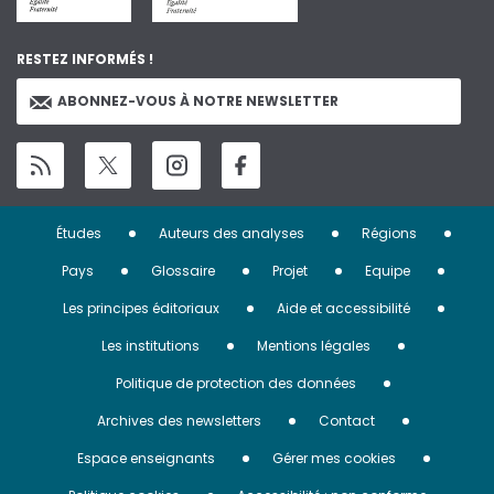
RESTEZ INFORMÉS !
ABONNEZ-VOUS À NOTRE NEWSLETTER
Menu
Études
Auteurs des analyses
Régions
Pied
Pays
Glossaire
Projet
Equipe
de
Les principes éditoriaux
Aide et accessibilité
page
Les institutions
Mentions légales
Politique de protection des données
Archives des newsletters
Contact
Espace enseignants
Gérer mes cookies