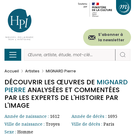
Menu
Paramétrer les cookies
Aller
au
secondaire
contenu
principal
(header)
S'abonner à
la newsletter
Accueil
Artistes
MIGNARD Pierre
DÉCOUVRIR LES ŒUVRES DE
MIGNARD
PIERRE
ANALYSÉES ET COMMENTÉES
PAR LES EXPERTS DE L'HISTOIRE PAR
L'IMAGE
Année de naissance :
1612
Année de décès :
1695
Ville de naissance :
Troyes
Ville de décès :
Paris
Sexe :
Homme