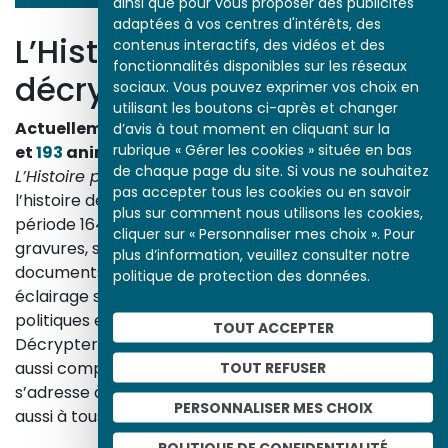
ainsi que pour vous proposer des publicités
adaptées à vos centres d'intérêts, des
L’Histoire par l’image
contenus interactifs, des vidéos et des
fonctionnalités disponibles sur les réseaux
décrypte l’histoire
sociaux. Vous pouvez exprimer vos choix en
utilisant les boutons ci-après et changer
Actuellement en ligne
3153
œuvres,
1748
études
d’avis à tout moment en cliquant sur la
rubrique « Gérer les cookies » située en bas
et
193
animations.
de chaque page du site. Si vous ne souhaitez
L’Histoire par l’image
explore les événements de
pas accepter tous les cookies ou en savoir
l’histoire de France et les évolutions majeures de la
plus sur comment nous utilisons les cookies,
période 1643-1945. À travers des peintures, dessins,
cliquer sur « Personnaliser mes choix ». Pour
gravures, sculptures, photographies, affiches,
plus d’information, veuillez consulter notre
documents d’archives, nos études proposent un
politique de protection des données.
éclairage sur les réalités sociales, économiques,
politiques et culturelles d’une époque.
TOUT ACCEPTER
Décrypter les images et les événements d’hier, c’est
aussi comprendre ceux d’aujourd’hui. Un site qui
TOUT REFUSER
s’adresse à tous, famille, enseignants, élèves… mais
PERSONNALISER MES CHOIX
aussi à tous les curieux, amateurs d’art et d’histoire.
En savoir plus sur le projet
POLITIQUE DE CONFIDENTIALITÉ