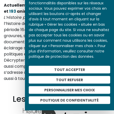
fonctionnalités disponibles sur les réseaux
Actuellement en ligne
3153
œuvres,
1748
études
sociaux. Vous pouvez exprimer vos choix en
et
193
animations.
utilisant les boutons ci-après et changer
L’Histoire par l’image
explore les événements de
d’avis à tout moment en cliquant sur la
l’histoire de France et les évolutions majeures de la
rubrique « Gérer les cookies » située en bas
période 1643-1945. À travers des peintures, dessins,
de chaque page du site. Si vous ne souhaitez
pas accepter tous les cookies ou en savoir
gravures, sculptures, photographies, affiches,
plus sur comment nous utilisons les cookies,
documents d’archives, nos études proposent un
cliquer sur « Personnaliser mes choix ». Pour
éclairage sur les réalités sociales, économiques,
plus d’information, veuillez consulter notre
politiques et culturelles d’une époque.
politique de protection des données.
Décrypter les images et les événements d’hier, c’est
aussi comprendre ceux d’aujourd’hui. Un site qui
TOUT ACCEPTER
s’adresse à tous, famille, enseignants, élèves… mais
aussi à tous les curieux, amateurs d’art et d’histoire.
TOUT REFUSER
En savoir plus sur le projet
PERSONNALISER MES CHOIX
Les autres ressources
POLITIQUE DE CONFIDENTIALITÉ