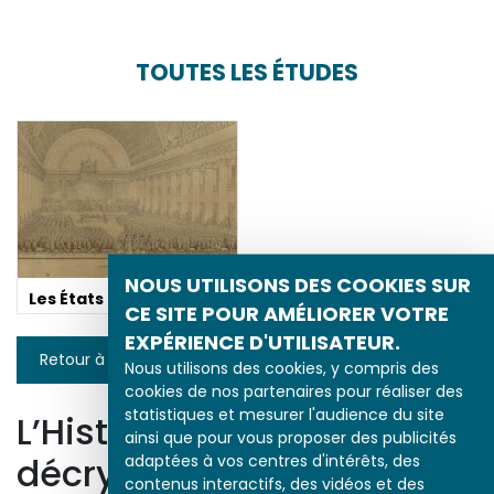
TOUTES LES ÉTUDES
NOUS UTILISONS DES COOKIES SUR
Les États généraux
CE SITE POUR AMÉLIORER VOTRE
EXPÉRIENCE D'UTILISATEUR.
Retour à la liste
Nous utilisons des cookies, y compris des
cookies de nos partenaires pour réaliser des
statistiques et mesurer l'audience du site
L’Histoire par l’image
ainsi que pour vous proposer des publicités
adaptées à vos centres d'intérêts, des
décrypte l’histoire
contenus interactifs, des vidéos et des