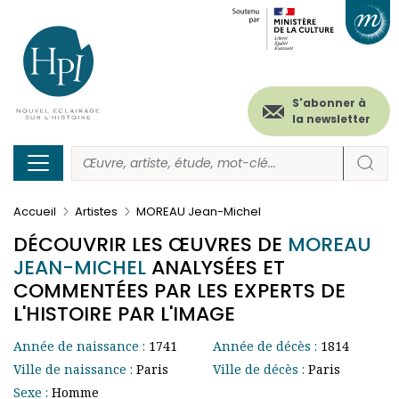
Menu
Paramétrer les cookies
Aller
au
secondaire
contenu
principal
(header)
S'abonner à
la newsletter
Accueil
Artistes
MOREAU Jean-Michel
DÉCOUVRIR LES ŒUVRES DE
MOREAU
JEAN-MICHEL
ANALYSÉES ET
COMMENTÉES PAR LES EXPERTS DE
L'HISTOIRE PAR L'IMAGE
Année de naissance :
1741
Année de décès :
1814
Ville de naissance :
Paris
Ville de décès :
Paris
Sexe :
Homme