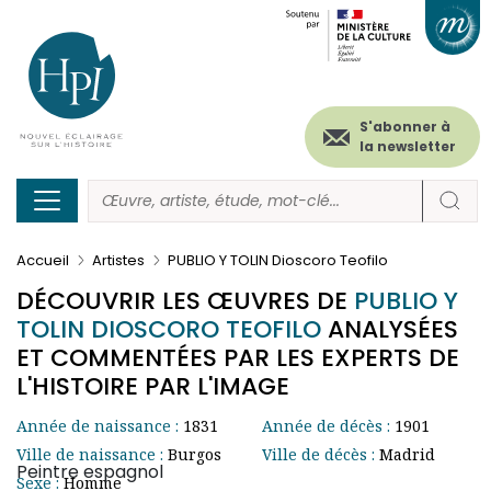
Menu
Paramétrer les cookies
Aller
au
secondaire
contenu
principal
(header)
S'abonner à
la newsletter
Accueil
Artistes
PUBLIO Y TOLIN Dioscoro Teofilo
DÉCOUVRIR LES ŒUVRES DE
PUBLIO Y
TOLIN DIOSCORO TEOFILO
ANALYSÉES
ET COMMENTÉES PAR LES EXPERTS DE
L'HISTOIRE PAR L'IMAGE
Année de naissance :
1831
Année de décès :
1901
Ville de naissance :
Burgos
Ville de décès :
Madrid
Peintre espagnol
Sexe :
Homme