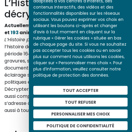
L’Histoire par l’image
adaptées à vos centres d'intérêts, des
contenus interactifs, des vidéos et des
décrypte l’histoire
fonctionnalités disponibles sur les réseaux
sociaux. Vous pouvez exprimer vos choix en
Actuellement en ligne
3153
œuvres,
1748
études
utilisant les boutons ci-après et changer
d’avis à tout moment en cliquant sur la
et
193
animations.
rubrique « Gérer les cookies » située en bas
L’Histoire par l’image
explore les événements de
de chaque page du site. Si vous ne souhaitez
l’histoire de France et les évolutions majeures de la
pas accepter tous les cookies ou en savoir
période 1643-1945. À travers des peintures, dessins,
plus sur comment nous utilisons les cookies,
gravures, sculptures, photographies, affiches,
cliquer sur « Personnaliser mes choix ». Pour
documents d’archives, nos études proposent un
plus d’information, veuillez consulter notre
éclairage sur les réalités sociales, économiques,
politique de protection des données.
politiques et culturelles d’une époque.
Décrypter les images et les événements d’hier, c’est
TOUT ACCEPTER
aussi comprendre ceux d’aujourd’hui. Un site qui
TOUT REFUSER
s’adresse à tous, famille, enseignants, élèves… mais
aussi à tous les curieux, amateurs d’art et d’histoire.
PERSONNALISER MES CHOIX
En savoir plus sur le projet
POLITIQUE DE CONFIDENTIALITÉ