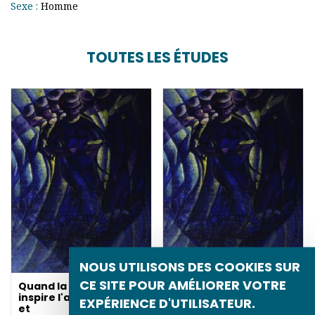
Sexe :
Homme
TOUTES LES ÉTUDES
NOUS UTILISONS DES COOKIES SUR
CE SITE POUR AMÉLIORER VOTRE
Quand la science
Synthèse plastique des
inspire l'art : futurisme
mouvements d'une
EXPÉRIENCE D'UTILISATEUR.
et
femme