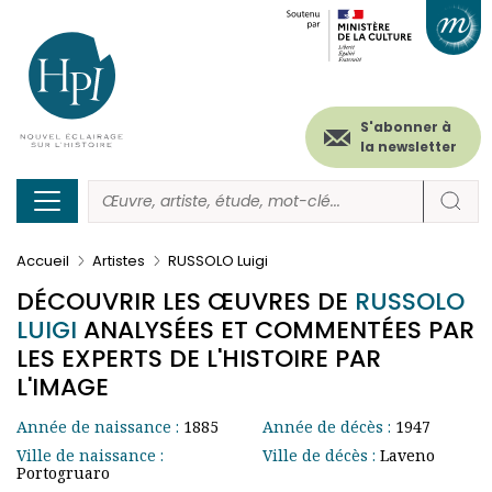
Menu
Paramétrer les cookies
Aller
au
secondaire
contenu
principal
(header)
S'abonner à
la newsletter
Accueil
Artistes
RUSSOLO Luigi
DÉCOUVRIR LES ŒUVRES DE
RUSSOLO
LUIGI
ANALYSÉES ET COMMENTÉES PAR
LES EXPERTS DE L'HISTOIRE PAR
L'IMAGE
Année de naissance :
1885
Année de décès :
1947
Ville de naissance :
Ville de décès :
Laveno
Portogruaro