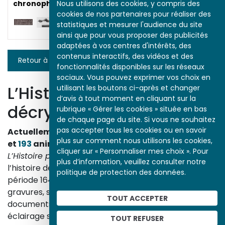
Nous utilisons des cookies, y compris des
chronophotographie
cookies de nos partenaires pour réaliser des
statistiques et mesurer l'audience du site
ainsi que pour vous proposer des publicités
adaptées à vos centres d'intérêts, des
contenus interactifs, des vidéos et des
Retour à la liste
fonctionnalités disponibles sur les réseaux
sociaux. Vous pouvez exprimer vos choix en
L’Histoire par l’image
utilisant les boutons ci-après et changer
d’avis à tout moment en cliquant sur la
décrypte l’histoire
rubrique « Gérer les cookies » située en bas
de chaque page du site. Si vous ne souhaitez
pas accepter tous les cookies ou en savoir
Actuellement en ligne
3153
œuvres,
1748
études
plus sur comment nous utilisons les cookies,
et
193
animations.
cliquer sur « Personnaliser mes choix ». Pour
L’Histoire par l’image
explore les événements de
plus d’information, veuillez consulter notre
l’histoire de France et les évolutions majeures de la
politique de protection des données.
période 1643-1945. À travers des peintures, dessins,
gravures, sculptures, photographies, affiches,
TOUT ACCEPTER
documents d’archives, nos études proposent un
éclairage sur les réalités sociales, économiques,
TOUT REFUSER