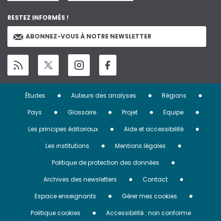
RESTEZ INFORMÉS !
ABONNEZ-VOUS À NOTRE NEWSLETTER
Menu
Études
Auteurs des analyses
Régions
Pied
Pays
Glossaire
Projet
Equipe
de
Les principes éditoriaux
Aide et accessibilité
page
Les institutions
Mentions légales
Politique de protection des données
Archives des newsletters
Contact
Espace enseignants
Gérer mes cookies
Politique cookies
Accessibilité : non conforme