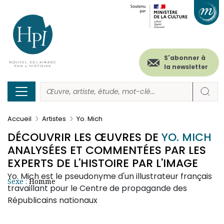
Menu
Paramétrer les cookies
Aller
au
secondaire
contenu
principal
(header)
S'abonner à
la newsletter
Accueil
Artistes
Yo. Mich
DÉCOUVRIR LES ŒUVRES DE
YO. MICH
ANALYSÉES ET COMMENTÉES PAR LES
EXPERTS DE L'HISTOIRE PAR L'IMAGE
Yo. Mich est le pseudonyme d'un illustrateur français
Sexe :
Homme
travaillant pour le Centre de propagande des
Républicains nationaux