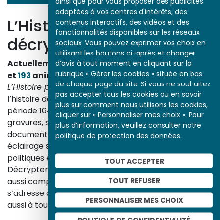
ainsi que pour vous proposer des publicités
adaptées à vos centres d'intérêts, des
L’Histoire par l’image
contenus interactifs, des vidéos et des
fonctionnalités disponibles sur les réseaux
décrypte l’histoire
sociaux. Vous pouvez exprimer vos choix en
utilisant les boutons ci-après et changer
Actuellement en ligne
3153
œuvres,
1748
études
d’avis à tout moment en cliquant sur la
rubrique « Gérer les cookies » située en bas
et
193
animations.
de chaque page du site. Si vous ne souhaitez
L’Histoire par l’image
explore les événements de
pas accepter tous les cookies ou en savoir
l’histoire de France et les évolutions majeures de la
plus sur comment nous utilisons les cookies,
période 1643-1945. À travers des peintures, dessins,
cliquer sur « Personnaliser mes choix ». Pour
gravures, sculptures, photographies, affiches,
plus d’information, veuillez consulter notre
documents d’archives, nos études proposent un
politique de protection des données.
éclairage sur les réalités sociales, économiques,
politiques et culturelles d’une époque.
TOUT ACCEPTER
Décrypter les images et les événements d’hier, c’est
TOUT REFUSER
aussi comprendre ceux d’aujourd’hui. Un site qui
s’adresse à tous, famille, enseignants, élèves… mais
PERSONNALISER MES CHOIX
aussi à tous les curieux, amateurs d’art et d’histoire.
En savoir plus sur le projet
POLITIQUE DE CONFIDENTIALITÉ