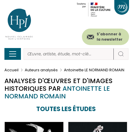
Menu
Paramétrer les cookies
Aller
au
secondaire
contenu
principal
(header)
S'abonner à
la newsletter
Accueil
Auteurs analysés
Antoinette LE NORMAND ROMAIN
ANALYSES D'ŒUVRES ET D'IMAGES
HISTORIQUES PAR
ANTOINETTE LE
NORMAND ROMAIN
TOUTES LES ÉTUDES