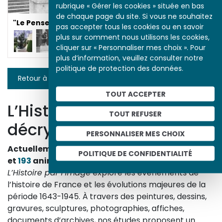
rubrique « Gérer les cookies » située en bas
de chaque page du site. Si vous ne souhaitez
"Le Penseur" de Rodin
pas accepter tous les cookies ou en savoir
plus sur comment nous utilisons les cookies,
cliquer sur « Personnaliser mes choix ». Pour
plus d’information, veuillez consulter notre
politique de protection des données.
Retour à la liste
TOUT ACCEPTER
L’Histoire par l’image
TOUT REFUSER
décrypte l’histoire
PERSONNALISER MES CHOIX
Actuellement en ligne
3153
œuvres,
1748
études
POLITIQUE DE CONFIDENTIALITÉ
et
193
animations.
L’Histoire par l’image
explore les événements de
l’histoire de France et les évolutions majeures de la
période 1643-1945. À travers des peintures, dessins,
gravures, sculptures, photographies, affiches,
documents d’archives, nos études proposent un