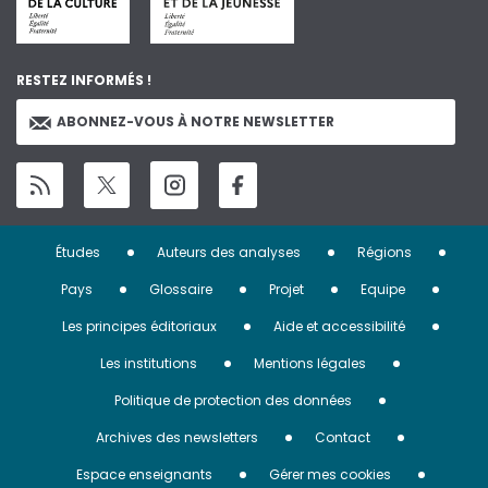
RESTEZ INFORMÉS !
ABONNEZ-VOUS À NOTRE NEWSLETTER
Menu
Études
Auteurs des analyses
Régions
Pied
Pays
Glossaire
Projet
Equipe
de
Les principes éditoriaux
Aide et accessibilité
page
Les institutions
Mentions légales
Politique de protection des données
Archives des newsletters
Contact
Espace enseignants
Gérer mes cookies