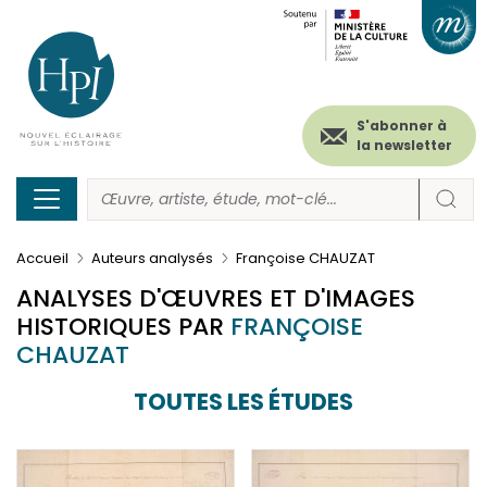
Menu
Paramétrer les cookies
Aller
au
secondaire
contenu
principal
(header)
S'abonner à
la newsletter
Accueil
Auteurs analysés
Françoise CHAUZAT
ANALYSES D'ŒUVRES ET D'IMAGES
HISTORIQUES PAR
FRANÇOISE
CHAUZAT
TOUTES LES ÉTUDES