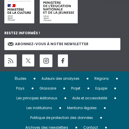
RESTEZ INFORMÉS !
ABONNEZ-VOUS À NOTRE NEWSLETTER
Menu
Études
Auteurs des analyses
Régions
Pied
Pays
Glossaire
Projet
Equipe
de
Les principes éditoriaux
Aide et accessibilité
page
Les institutions
Mentions légales
Politique de protection des données
Archives des newsletters
Contact