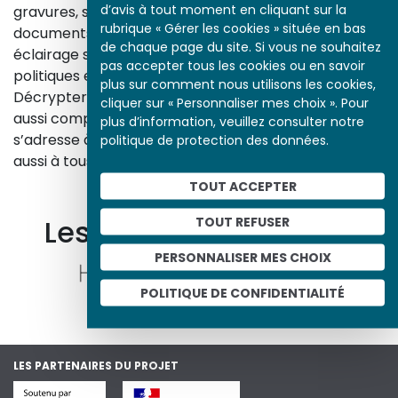
d’avis à tout moment en cliquant sur la
gravures, sculptures, photographies, affiches,
rubrique « Gérer les cookies » située en bas
documents d’archives, nos études proposent un
de chaque page du site. Si vous ne souhaitez
éclairage sur les réalités sociales, économiques,
pas accepter tous les cookies ou en savoir
politiques et culturelles d’une époque.
plus sur comment nous utilisons les cookies,
Décrypter les images et les événements d’hier, c’est
cliquer sur « Personnaliser mes choix ». Pour
aussi comprendre ceux d’aujourd’hui. Un site qui
plus d’information, veuillez consulter notre
s’adresse à tous, famille, enseignants, élèves… mais
politique de protection des données.
aussi à tous les curieux, amateurs d’art et d’histoire.
En savoir plus sur le projet
TOUT ACCEPTER
Les autres ressources
TOUT REFUSER
PERSONNALISER MES CHOIX
POLITIQUE DE CONFIDENTIALITÉ
LES PARTENAIRES DU PROJET