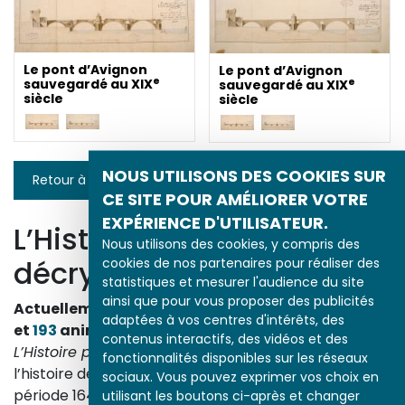
Le pont d’Avignon
Le pont d’Avignon
e
e
sauvegardé au XIX
sauvegardé au XIX
siècle
siècle
NOUS UTILISONS DES COOKIES SUR
Retour à la liste
CE SITE POUR AMÉLIORER VOTRE
EXPÉRIENCE D'UTILISATEUR.
L’Histoire par l’image
Nous utilisons des cookies, y compris des
décrypte l’histoire
cookies de nos partenaires pour réaliser des
statistiques et mesurer l'audience du site
ainsi que pour vous proposer des publicités
Actuellement en ligne
3153
œuvres,
1748
études
adaptées à vos centres d'intérêts, des
et
193
animations.
contenus interactifs, des vidéos et des
L’Histoire par l’image
explore les événements de
fonctionnalités disponibles sur les réseaux
l’histoire de France et les évolutions majeures de la
sociaux. Vous pouvez exprimer vos choix en
période 1643-1945. À travers des peintures, dessins,
utilisant les boutons ci-après et changer