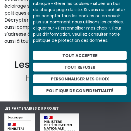
rubrique « Gérer les cookies » située en bas
éclairage sur les réalités sociales, économiques,
de chaque page du site. Si vous ne souhaitez
politiques et culturelles d’une époque.
pas accepter tous les cookies ou en savoir
Décrypter les images et les événements d’hier, c’est
plus sur comment nous utilisons les cookies,
aussi comprendre ceux d’aujourd’hui. Un site qui
cliquer sur « Personnaliser mes choix ». Pour
s’adresse à tous, famille, enseignants, élèves… mais
plus d’information, veuillez consulter notre
politique de protection des données.
aussi à tous les curieux, amateurs d’art et d’histoire.
En savoir plus sur le projet
TOUT ACCEPTER
Les autres ressources
TOUT REFUSER
PERSONNALISER MES CHOIX
POLITIQUE DE CONFIDENTIALITÉ
LES PARTENAIRES DU PROJET