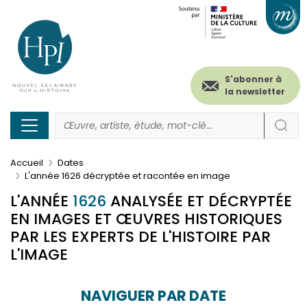
Menu
Paramétrer les cookies
Aller
au
secondaire
contenu
principal
(header)
S'abonner à
la newsletter
Accueil
Dates
L'année 1626 décryptée et racontée en image
L'ANNÉE
1626
ANALYSÉE ET DÉCRYPTÉE
EN IMAGES ET ŒUVRES HISTORIQUES
PAR LES EXPERTS DE L'HISTOIRE PAR
L'IMAGE
NAVIGUER PAR DATE