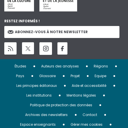
RESTEZ INFORMÉS !
ABONNEZ-VOUS À NOTRE NEWSLETTER
Menu
Études
Auteurs des analyses
Régions
Pied
Pays
Glossaire
Projet
Equipe
de
Les principes éditoriaux
Aide et accessibilité
page
Les institutions
Mentions légales
Politique de protection des données
Archives des newsletters
Contact
Espace enseignants
Gérer mes cookies