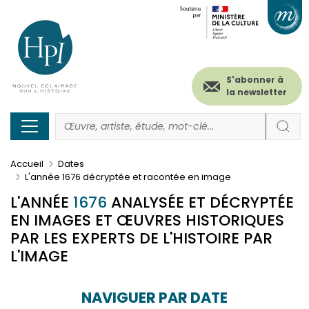
Menu
Paramétrer les cookies
Aller
au
secondaire
contenu
principal
(header)
S'abonner à
la newsletter
Accueil
Dates
L'année 1676 décryptée et racontée en image
L'ANNÉE
1676
ANALYSÉE ET DÉCRYPTÉE
EN IMAGES ET ŒUVRES HISTORIQUES
PAR LES EXPERTS DE L'HISTOIRE PAR
L'IMAGE
NAVIGUER PAR DATE