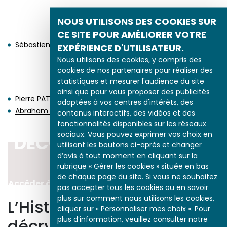
NAISSANCES EN 1676
NOUS UTILISONS DES COOKIES SUR
CE SITE POUR AMÉLIORER VOTRE
Sébastien LECLERC
EXPÉRIENCE D'UTILISATEUR.
Nous utilisons des cookies, y compris des
cookies de nos partenaires pour réaliser des
DÉCÈS EN 1676
statistiques et mesurer l'audience du site
ainsi que pour vous proposer des publicités
Pierre PATEL
adaptées à vos centres d'intérêts, des
Abraham BOSSE
contenus interactifs, des vidéos et des
fonctionnalités disponibles sur les réseaux
sociaux. Vous pouvez exprimer vos choix en
DÉCOUVRIR LA PÉRIODE
utilisant les boutons ci-après et changer
d’avis à tout moment en cliquant sur la
1643-1715
rubrique « Gérer les cookies » située en bas
de chaque page du site. Si vous ne souhaitez
Accéder à l’ensemble des études de la période
pas accepter tous les cookies ou en savoir
plus sur comment nous utilisons les cookies,
L’Histoire par l’image
cliquer sur « Personnaliser mes choix ». Pour
plus d’information, veuillez consulter notre
décrypte l’histoire