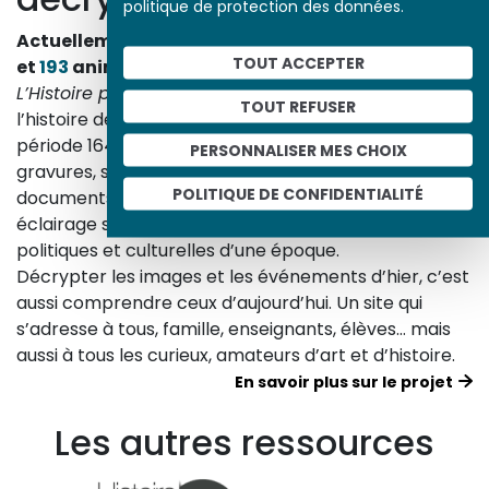
politique de protection des données.
Actuellement en ligne
3153
œuvres,
1748
études
TOUT ACCEPTER
et
193
animations.
L’Histoire par l’image
explore les événements de
TOUT REFUSER
l’histoire de France et les évolutions majeures de la
période 1643-1945. À travers des peintures, dessins,
PERSONNALISER MES CHOIX
gravures, sculptures, photographies, affiches,
POLITIQUE DE CONFIDENTIALITÉ
documents d’archives, nos études proposent un
éclairage sur les réalités sociales, économiques,
politiques et culturelles d’une époque.
Décrypter les images et les événements d’hier, c’est
aussi comprendre ceux d’aujourd’hui. Un site qui
s’adresse à tous, famille, enseignants, élèves… mais
aussi à tous les curieux, amateurs d’art et d’histoire.
En savoir plus sur le projet
Les autres ressources