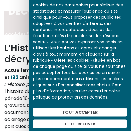
cookies de nos partenaires pour réaliser des
DÉCOUVRIR LA PÉRIODE
statistiques et mesurer l'audience du site
ainsi que pour vous proposer des publicités
1774-1788
adaptées à vos centres d'intérêts, des
contenus interactifs, des vidéos et des
Accéder à l’ensemble des études de la période
fonctionnalités disponibles sur les réseaux
sociaux. Vous pouvez exprimer vos choix en
L’Histoire par l’image
utilisant les boutons ci-après et changer
d’avis à tout moment en cliquant sur la
décrypte l’histoire
rubrique « Gérer les cookies » située en bas
de chaque page du site. Si vous ne souhaitez
Actuellement en ligne
3153
œuvres,
1748
études
pas accepter tous les cookies ou en savoir
et
193
animations.
plus sur comment nous utilisons les cookies,
L’Histoire par l’image
explore les événements de
cliquer sur « Personnaliser mes choix ». Pour
plus d’information, veuillez consulter notre
l’histoire de France et les évolutions majeures de la
politique de protection des données.
période 1643-1945. À travers des peintures, dessins,
gravures, sculptures, photographies, affiches,
documents d’archives, nos études proposent un
TOUT ACCEPTER
éclairage sur les réalités sociales, économiques,
TOUT REFUSER
politiques et culturelles d’une époque.