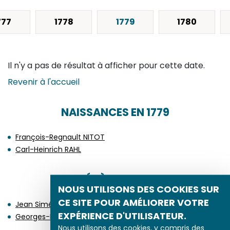
777
1778
1779
1780
Il n'y a pas de résultat à afficher pour cette date.
Revenir à l'accueil
NAISSANCES EN 1779
François-Regnault NITOT
Carl-Heinrich RAHL
DÉCÈS EN 1779
NOUS UTILISONS DES COOKIES SUR
CE SITE POUR AMÉLIORER VOTRE
Jean Siméon CHARDIN
EXPÉRIENCE D'UTILISATEUR.
Georges-Frédéric MEYER
Nous utilisons des cookies, y compris des