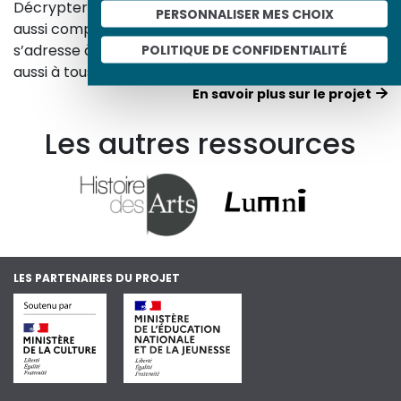
Décrypter les images et les événements d’hier, c’est
PERSONNALISER MES CHOIX
aussi comprendre ceux d’aujourd’hui. Un site qui
s’adresse à tous, famille, enseignants, élèves… mais
POLITIQUE DE CONFIDENTIALITÉ
aussi à tous les curieux, amateurs d’art et d’histoire.
En savoir plus sur le projet
Les autres ressources
LES PARTENAIRES DU PROJET