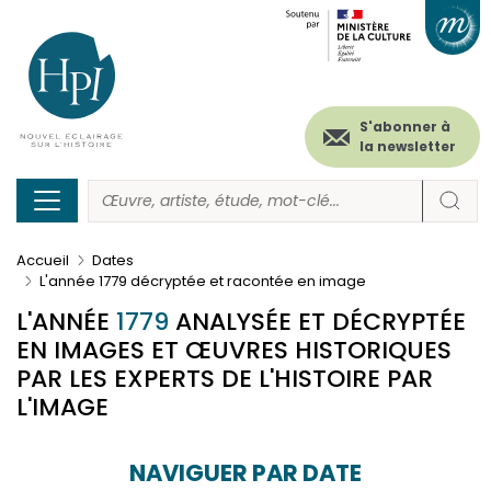
Menu
Paramétrer les cookies
Aller
au
secondaire
contenu
principal
(header)
S'abonner à
la newsletter
Accueil
Dates
L'année 1779 décryptée et racontée en image
L'ANNÉE
1779
ANALYSÉE ET DÉCRYPTÉE
EN IMAGES ET ŒUVRES HISTORIQUES
PAR LES EXPERTS DE L'HISTOIRE PAR
L'IMAGE
NAVIGUER PAR DATE