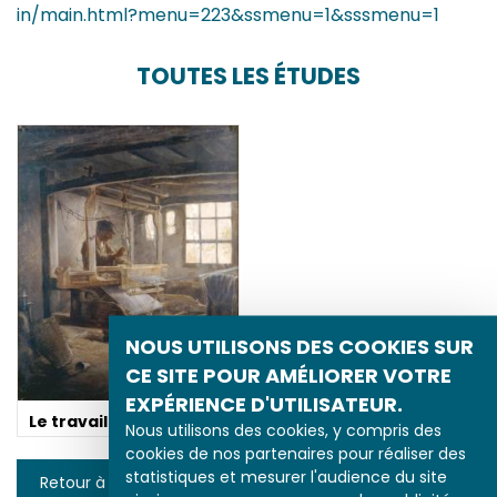
in/main.html?menu=223&ssmenu=1&sssmenu=1
TOUTES LES ÉTUDES
NOUS UTILISONS DES COOKIES SUR
CE SITE POUR AMÉLIORER VOTRE
EXPÉRIENCE D'UTILISATEUR.
Le travail à domicile
Nous utilisons des cookies, y compris des
cookies de nos partenaires pour réaliser des
statistiques et mesurer l'audience du site
Retour à la liste