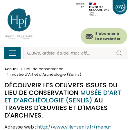
Menu
Paramétrer les cookies
Aller
au
secondaire
contenu
principal
(header)
S'abonner à
la newsletter
Accueil
Lieu de conservation
musée d’Art et d’Archéologie (Senlis)
DÉCOUVRIR LES OEUVRES ISSUES DU
LIEU DE CONSERVATION
MUSÉE D’ART
ET D’ARCHÉOLOGIE (SENLIS)
AU
TRAVERS D'ŒUVRES ET D'IMAGES
D'ARCHIVES.
Adresse web :
http://www.ville-senlis.fr/menu-