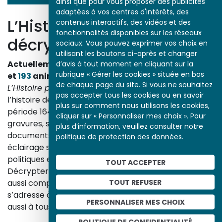
ainsi que pour vous proposer des publicités
adaptées à vos centres d'intérêts, des
L’Histoire par l’image
contenus interactifs, des vidéos et des
fonctionnalités disponibles sur les réseaux
décrypte l’histoire
sociaux. Vous pouvez exprimer vos choix en
utilisant les boutons ci-après et changer
Actuellement en ligne
3153
œuvres,
1748
études
d’avis à tout moment en cliquant sur la
rubrique « Gérer les cookies » située en bas
et
193
animations.
de chaque page du site. Si vous ne souhaitez
L’Histoire par l’image
explore les événements de
pas accepter tous les cookies ou en savoir
l’histoire de France et les évolutions majeures de la
plus sur comment nous utilisons les cookies,
période 1643-1945. À travers des peintures, dessins,
cliquer sur « Personnaliser mes choix ». Pour
gravures, sculptures, photographies, affiches,
plus d’information, veuillez consulter notre
documents d’archives, nos études proposent un
politique de protection des données.
éclairage sur les réalités sociales, économiques,
politiques et culturelles d’une époque.
TOUT ACCEPTER
Décrypter les images et les événements d’hier, c’est
TOUT REFUSER
aussi comprendre ceux d’aujourd’hui. Un site qui
s’adresse à tous, famille, enseignants, élèves… mais
PERSONNALISER MES CHOIX
aussi à tous les curieux, amateurs d’art et d’histoire.
En savoir plus sur le projet
POLITIQUE DE CONFIDENTIALITÉ