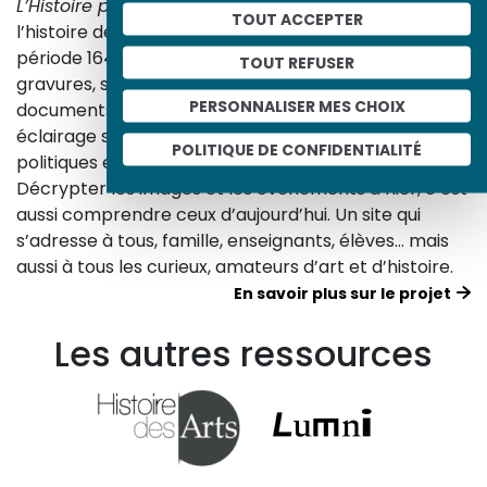
L’Histoire par l’image
explore les événements de
TOUT ACCEPTER
l’histoire de France et les évolutions majeures de la
période 1643-1945. À travers des peintures, dessins,
TOUT REFUSER
gravures, sculptures, photographies, affiches,
PERSONNALISER MES CHOIX
documents d’archives, nos études proposent un
éclairage sur les réalités sociales, économiques,
POLITIQUE DE CONFIDENTIALITÉ
politiques et culturelles d’une époque.
Décrypter les images et les événements d’hier, c’est
aussi comprendre ceux d’aujourd’hui. Un site qui
s’adresse à tous, famille, enseignants, élèves… mais
aussi à tous les curieux, amateurs d’art et d’histoire.
En savoir plus sur le projet
Les autres ressources