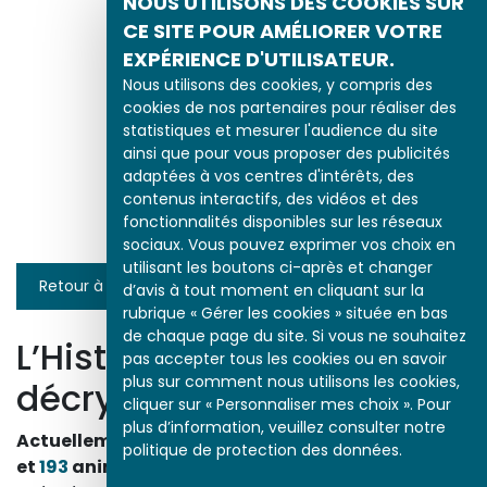
NOUS UTILISONS DES COOKIES SUR
CE SITE POUR AMÉLIORER VOTRE
EXPÉRIENCE D'UTILISATEUR.
Nous utilisons des cookies, y compris des
cookies de nos partenaires pour réaliser des
statistiques et mesurer l'audience du site
ainsi que pour vous proposer des publicités
Regard sur la folie
adaptées à vos centres d'intérêts, des
contenus interactifs, des vidéos et des
fonctionnalités disponibles sur les réseaux
sociaux. Vous pouvez exprimer vos choix en
utilisant les boutons ci-après et changer
Retour à la liste
d’avis à tout moment en cliquant sur la
rubrique « Gérer les cookies » située en bas
de chaque page du site. Si vous ne souhaitez
L’Histoire par l’image
pas accepter tous les cookies ou en savoir
plus sur comment nous utilisons les cookies,
décrypte l’histoire
cliquer sur « Personnaliser mes choix ». Pour
plus d’information, veuillez consulter notre
Actuellement en ligne
3153
œuvres,
1748
études
politique de protection des données.
et
193
animations.