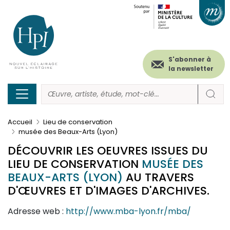
Menu
Paramétrer les cookies
Aller
au
secondaire
contenu
principal
(header)
S'abonner à
la newsletter
Accueil
Lieu de conservation
musée des Beaux-Arts (Lyon)
DÉCOUVRIR LES OEUVRES ISSUES DU
LIEU DE CONSERVATION
MUSÉE DES
BEAUX-ARTS (LYON)
AU TRAVERS
D'ŒUVRES ET D'IMAGES D'ARCHIVES.
Adresse web :
http://www.mba-lyon.fr/mba/